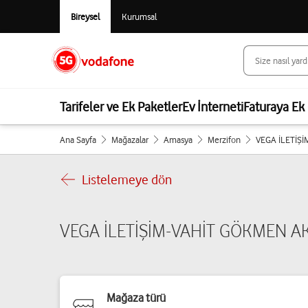
Bireysel
Kurumsal
Tarifeler ve Ek Paketler
Ev İnterneti
Faturaya Ek 
Ana Sayfa
Mağazalar
Amasya
Merzifon
VEGA İLETİ
Listelemeye dön
VEGA İLETİŞİM-VAHİT GÖKMEN 
Mağaza türü