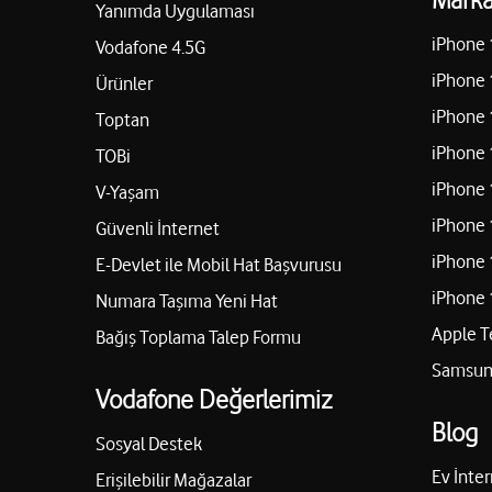
Yanımda Uygulaması
iPhone 
Vodafone 4.5G
iPhone 
Ürünler
iPhone 
Toptan
iPhone 
TOBi
iPhone 
V-Yaşam
iPhone 
Güvenli İnternet
iPhone 
E-Devlet ile Mobil Hat Başvurusu
iPhone 
Numara Taşıma Yeni Hat
Apple T
Bağış Toplama Talep Formu
Samsung
Vodafone Değerlerimiz
Blog
Sosyal Destek
Ev İnter
Erişilebilir Mağazalar