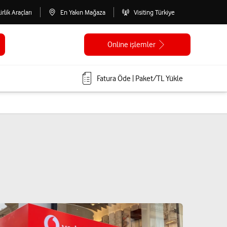
lirlik Araçları
En Yakın Mağaza
Visiting Türkiye
Online işlemler
Fatura Öde | Paket/TL Yükle