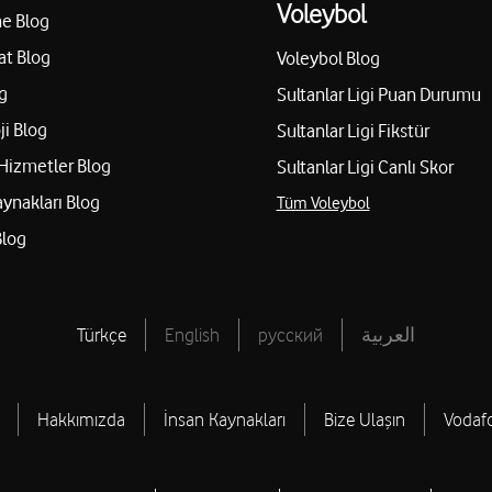
Voleybol
e Blog
at Blog
Voleybol Blog
g
Sultanlar Ligi Puan Durumu
ji Blog
Sultanlar Ligi Fikstür
Hizmetler Blog
Sultanlar Ligi Canlı Skor
aynakları Blog
Tüm Voleybol
Blog
Türkçe
English
русский
العربية
Hakkımızda
İnsan Kaynakları
Bize Ulaşın
Vodaf