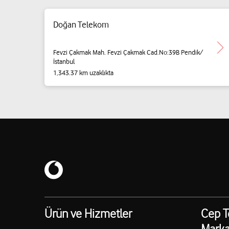
Doğan Telekom
Fevzi Çakmak Mah. Fevzi Çakmak Cad.No:39B Pendik/
İstanbul
1,343.37 km uzaklıkta
Ürün ve Hizmetler
Cep T
Marka