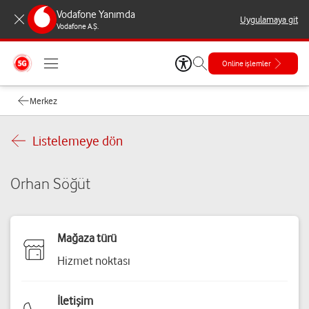
Vodafone Yanımda
Uygulamaya git
Vodafone A.Ş.
Online işlemler
Merkez
Listelemeye dön
Orhan Söğüt
Mağaza türü
Hizmet noktası
İletişim