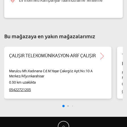
Ev İnterneti Kampanya/Taahhütname Yenileme
Bu mağazaya en yakın mağazalarımız
ÇALIŞIR TELEKOMÜNİKASYON-ARİF ÇALIŞIR
Te
Ha
Marulcu Mh.Kadınana Cd.M.Yaşar Çakırgöz Apt.No:10 A
Mar
Merkez/Afyonkarahisar
Mer
0.30 km uzaklıkta
0.3
05422721205
02