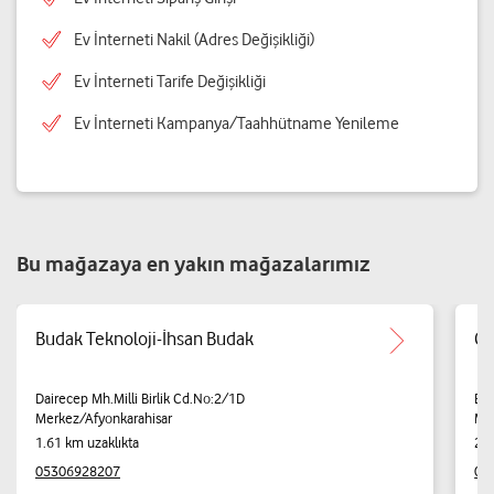
Ev İnterneti Nakil (Adres Değişikliği)
Ev İnterneti Tarife Değişikliği
Ev İnterneti Kampanya/Taahhütname Yenileme
Bu mağazaya en yakın mağazalarımız
Budak Teknoloji-İhsan Budak
CE
Dairecep Mh.Milli Birlik Cd.No:2/1D
Bur
Merkez/Afyonkarahisar
Mer
1.61 km uzaklıkta
2.1
05306928207
05