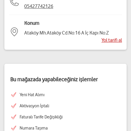
05427742126
Konum
Ataköy Mh.Ataköy Cd.No:16 A İç Kapı No:Z
Yol tarifi al
Bu mağazada yapabileceğiniz işlemler
Yeni Hat Alımı
Aktivasyon İptali
Faturalı Tarife Değişikliği
Numara Taşıma