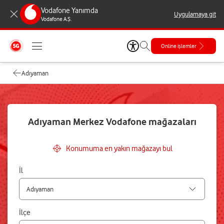
Vodafone Yanımda
Uygulamaya git
Vodafone A.Ş.
Online işlemler
Adıyaman
Adıyaman Merkez Vodafone mağazaları
Konumuma en yakın mağazayı bul
İl
İlçe