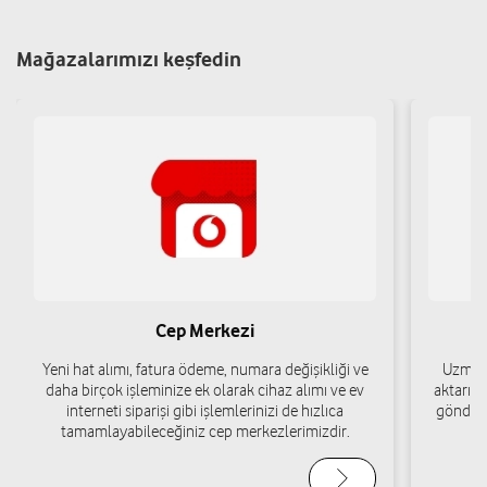
Yeni Mah. 26347 Sk. No:8/2 Merkez/Adıyaman
Yol tarifi al
05385055202
Mağazalarımızı keşfedin
BABA İLETİŞİM-HACİ BABA
TURGUT REİS MAH. SAKARYA CAD. NO:69B Merkez/Adıyaman
Yol tarifi al
05422213002
İSMET ATLI-İLETİŞİM DÜNYASI
SIRATUT MAH. 9 EYLÜL CAD. NO:73/C Merkez/Adıyaman
Cep Merkezi
Yol tarifi al
05418186244
Yeni hat alımı, fatura ödeme, numara değişikliği ve
Uzman 
daha birçok işleminize ek olarak cihaz alımı ve ev
aktarımı
interneti siparişi gibi işlemlerinizi de hızlıca
gönderi
tamamlayabileceğiniz cep merkezlerimizdir.
BARANCELL İLETİŞİM-CAFER ŞAHİN
YENİ MAH.KARAPINAR CAD.NO:124/A Merkez/Adıyaman