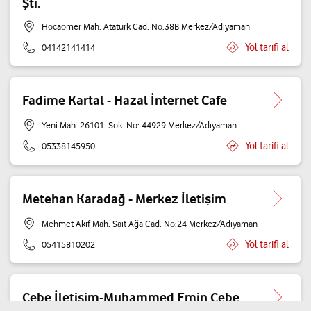
Şti.
Hocaömer Mah. Atatürk Cad. No:38B Merkez/Adıyaman
Yol tarifi al
04142141414
Fadime Kartal - Hazal İnternet Cafe
Yeni Mah. 26101. Sok. No: 44929 Merkez/Adıyaman
Yol tarifi al
05338145950
Metehan Karadağ - Merkez İletişim
Mehmet Akif Mah. Sait Ağa Cad. No:24 Merkez/Adıyaman
Yol tarifi al
05415810202
Cebe İletişim-Muhammed Emin Cebe