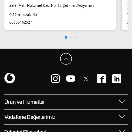
Kur
Zafer Mah. Hükümet Cad. No: 15 Çelikhan/Adıyaman
Do
0.59 km uzaklıkta
12.
05355162527
05
Ürün ve Hizmetler
Yanımda Uygulaması
Vodafone Değerlerimiz
Vodafone 4.5G
Sosyal Destek
Ürünler