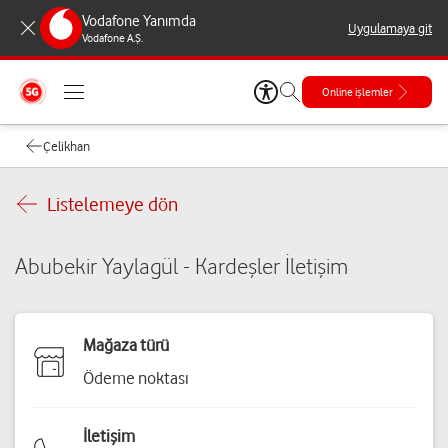
Vodafone Yanımda
Uygulamaya git
Vodafone A.Ş.
Online işlemler
Çelikhan
Listelemeye dön
Abubekir Yaylagül - Kardeşler İletişim
Mağaza türü
Ödeme noktası
İletişim