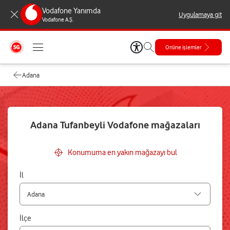
Vodafone Yanımda
Uygulamaya git
Vodafone A.Ş.
Online işlemler
Adana
Adana Tufanbeyli Vodafone mağazaları
Konumuma en yakın mağazayı bul
İl
İlçe