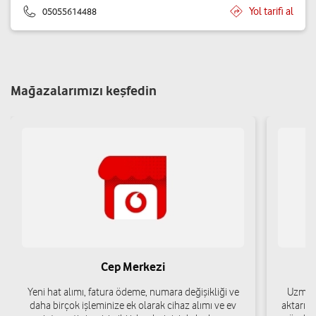
Yol tarifi al
05055614488
Mağazalarımızı keşfedin
Cep Merkezi
Yeni hat alımı, fatura ödeme, numara değişikliği ve
Uzman 
daha birçok işleminize ek olarak cihaz alımı ve ev
aktarımı