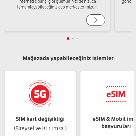
interneti siparişi gibi işlemlerinizi de hızlıca
gönderi
tamamlayabileceğiniz cep merkezlerimizdir.
Mağazada yapabileceğiniz işlemler
SIM kart değişikliği
eSIM & Mobil im
başvuruları
(Bireysel ve Kurumsal)