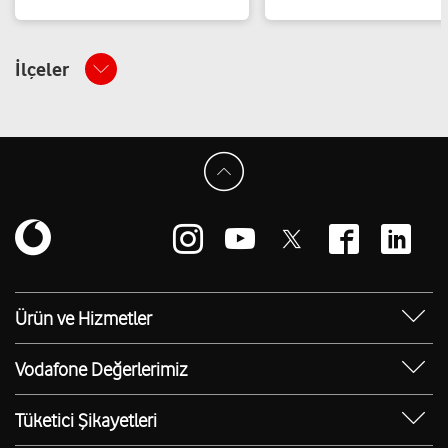
İlçeler
Ürün ve Hizmetler
Yanımda Uygulaması
Vodafone Değerlerimiz
Vodafone 4.5G
Sosyal Destek
Ürünler
Tüketici Şikayetleri
Erişilebilir Mağazalar
Toptan
Şikayet Talebi Oluşturma/Takibi