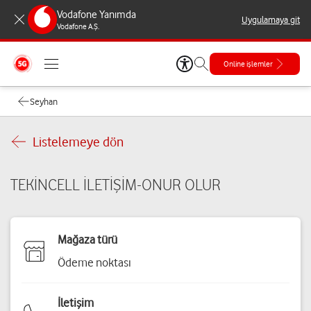
Vodafone Yanımda
Uygulamaya git
Vodafone A.Ş.
Online işlemler
Seyhan
Listelemeye dön
TEKİNCELL İLETİŞİM-ONUR OLUR
Mağaza türü
Ödeme noktası
İletişim