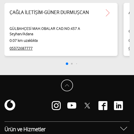
ÇAĞLA İLETİŞİM-GÜNER DURMUŞCAN
Ak
GÜLBAHÇESİ MAH.OBALAR CAD.NO:437 A
Gü
Seyhan/Adana
0.07 km uzaklıkta
0.4
05372687777
05
Ürün ve Hizmetler