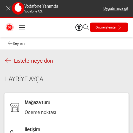
Vodafone Yanımda
Uygulamaya git
Vodafone A.Ş.
Online işlemler
Seyhan
Listelemeye dön
HAYRİYE AYÇA
Mağaza türü
Ödeme noktası
İletişim