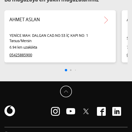
AHMET ASLAN
Ah
YENİCE MAH. DALGAN CAD.NO:53 İÇ KAPI NO: 1
Söğ
Tarsus/Mersin
6.94 km uzaklıkta
7.0
05425885900
05