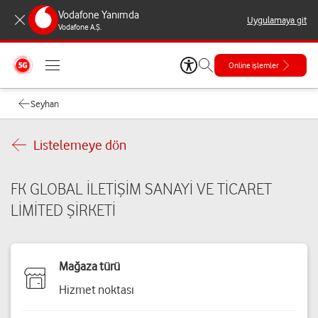
Vodafone Yanımda
Uygulamaya git
Vodafone A.Ş.
Online işlemler
Seyhan
Listelemeye dön
FK GLOBAL İLETİŞİM SANAYİ VE TİCARET
LİMİTED ŞİRKETİ
Mağaza türü
Hizmet noktası