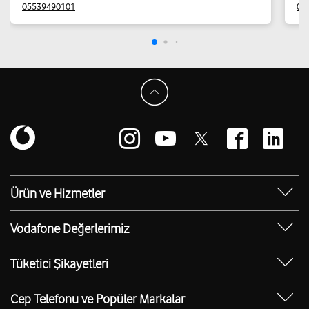
05539490101
05
Ürün ve Hizmetler
Yanımda Uygulaması
Vodafone Değerlerimiz
Vodafone 4.5G
Sosyal Destek
Ürünler
Tüketici Şikayetleri
Erişilebilir Mağazalar
Toptan
Şikayet Talebi Oluşturma/Takibi
E-Atık Geri Dönüşümü
Cep Telefonu ve Popüler Markalar
TOBi
Borç Alacak Sorgulama