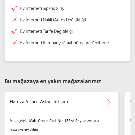
Ev İnterneti Sipariş Girişi
Ev İnterneti Nakil (Adres Değişikliği)
Ev İnterneti Tarife Değişikliği
Ev İnterneti Kampanya/Taahhütname Yenileme
Bu mağazaya en yakın mağazalarımız
Hamza Aslan - Aslan İletişim
Sa
Mirzaçelebi Mah. Obalar Cad. No: 158/A Seyhan/Adana
Su
0.44 km uzaklıkta
0.6