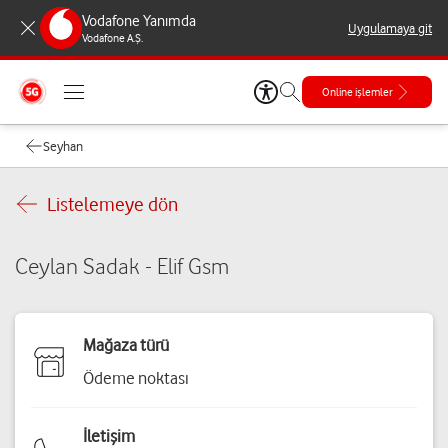
Vodafone Yanımda
Uygulamaya git
Vodafone A.Ş.
Online işlemler
Seyhan
Listelemeye dön
Ceylan Sadak - Elif Gsm
Mağaza türü
Ödeme noktası
İletişim