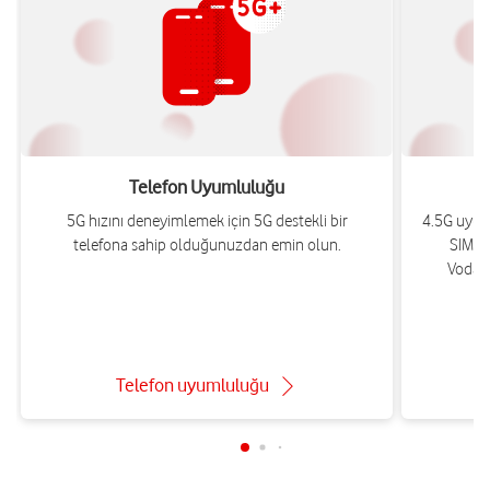
Telefon Uyumluluğu
5G hızını deneyimlemek için 5G destekli bir
4.5G uyum
telefona sahip olduğunuzdan emin olun.
SIM ka
Vodafo
Telefon uyumluluğu