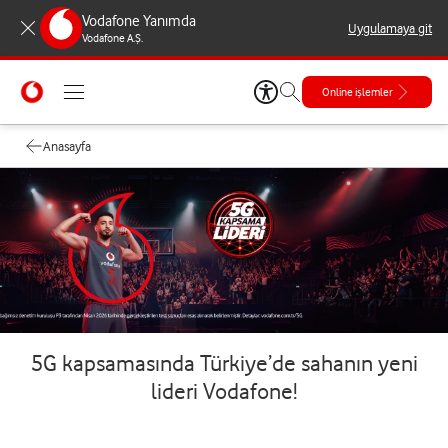
Vodafone Yanımda
Uygulamaya git
Vodafone A.Ş.
Online işlemler
Anasayfa
5G kapsamasında Türkiye’de sahanın yeni
lideri Vodafone!