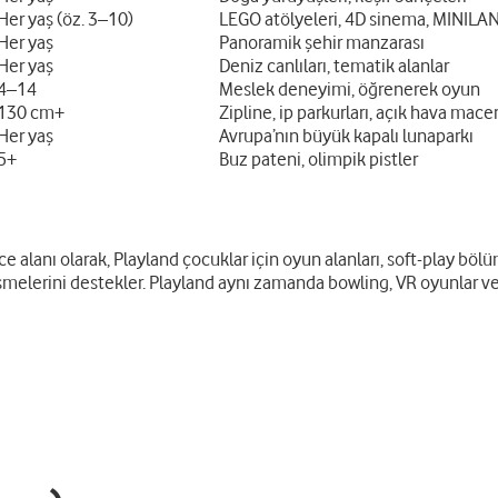
Her yaş (öz. 3–10)
LEGO atölyeleri, 4D sinema, MINILA
Her yaş
Panoramik şehir manzarası
Her yaş
Deniz canlıları, tematik alanlar
4–14
Meslek deneyimi, öğrenerek oyun
130 cm+
Zipline, ip parkurları, açık hava mace
Her yaş
Avrupa’nın büyük kapalı lunaparkı
5+
Buz pateni, olimpik pistler
lanı olarak, Playland çocuklar için oyun alanları, soft-play bölüml
melerini destekler. Playland aynı zamanda bowling, VR oyunlar ve 