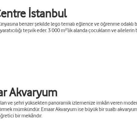
ntre İstanbul
dünyasına benzer şekilde lego temalı eğlence ve öğrenme odaklı bi
aratıcılığı teşvik eder. 3 000 m²’lik alanda çocukların ve aileleri
ar Akvaryum
lan ve şehri yüksekten panoramik izlemenize imkân veren modern 
rmek mümkündür. Emaar Akvaryum ise büyük bir sualtı akvaryumu v
ğretici bir mekândır.