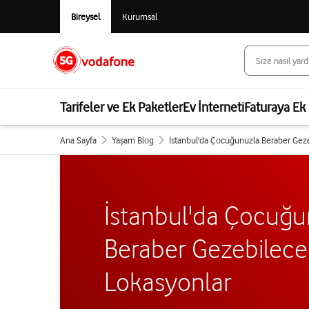
Bireysel
Kurumsal
Tarifeler ve Ek Paketler
Ev İnterneti
Faturaya Ek 
Ana Sayfa
Yaşam Blog
İstanbul'da Çocuğunuzla Beraber Gez
İstanbul'da Çocuğu
Beraber Gezebilece
Lokasyonlar