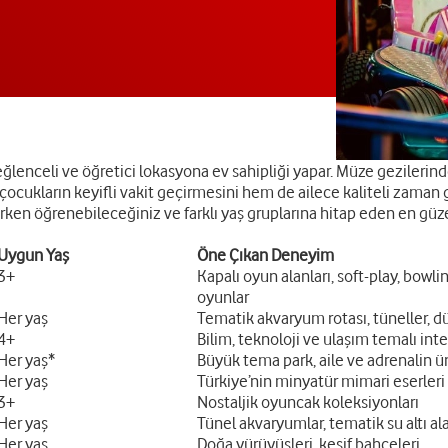
 eğlenceli ve öğretici lokasyona ev sahipliği yapar. Müze gezilerind
cukların keyifli vakit geçirmesini hem de ailece kaliteli zaman ge
ken öğrenebileceğiniz ve farklı yaş gruplarına hitap eden en güzel
Uygun Yaş
Öne Çıkan Deneyim
3+
Kapalı oyun alanları, soft-play, bowli
oyunlar
Her yaş
Tematik akvaryum rotası, tüneller, d
4+
Bilim, teknoloji ve ulaşım temalı inte
Her yaş*
Büyük tema park, aile ve adrenalin ün
Her yaş
Türkiye’nin minyatür mimari eserleri
3+
Nostaljik oyuncak koleksiyonları
Her yaş
Tünel akvaryumlar, tematik su altı ala
Her yaş
Doğa yürüyüşleri, keşif bahçeleri