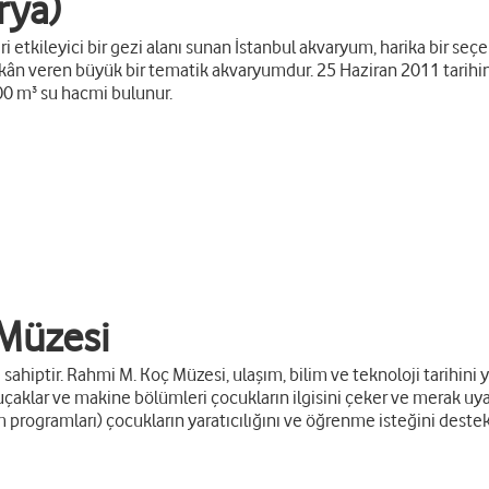
rya)
i etkileyici bir gezi alanı sunan İstanbul akvaryum, harika bir seç
 veren büyük bir tematik akvaryumdur. 25 Haziran 2011 tarihinde 
000 m³ su hacmi bulunur.
 Müzesi
 sahiptir. Rahmi M. Koç Müzesi, ulaşım, bilim ve teknoloji tarihini
, uçaklar ve makine bölümleri çocukların ilgisini çeker ve merak 
m programları) çocukların yaratıcılığını ve öğrenme isteğini destek