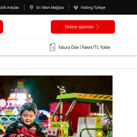
lirlik Araçları
En Yakın Mağaza
Visiting Türkiye
Online işlemler
Fatura Öde | Paket/TL Yükle