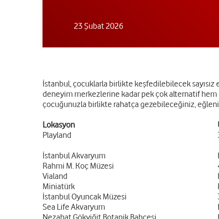
23 Şubat 2026
İstanbul, çocuklarla birlikte keşfedilebilecek sayısız
deneyim merkezlerine kadar pek çok alternatif hem ço
çocuğunuzla birlikte rahatça gezebileceğiniz, eğlenir
Lokasyon
Playland
İstanbul Akvaryum
Rahmi M. Koç Müzesi
Vialand
Miniatürk
İstanbul Oyuncak Müzesi
Sea Life Akvaryum
Nezahat Gökyiğit Botanik Bahçesi