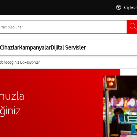
Erişilebi
Cihazlar
Kampanyalar
Dijital Servisler
ebileceğiniz Lokasyonlar
nuzla
ğiniz