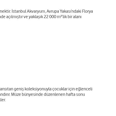
enektir. İstanbul Akvaryum, Avrupa Yakası’ndaki Florya
açılmıştır ve yaklaşık 22 000 m²’lik bir alanı
 yansıtan geniş koleksiyonuyla çocuklar için eğlenceli
uyandırır. Müze bünyesinde düzenlenen hafta sonu
ler.