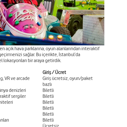
en açık hava parklarına, oyun alanlarından interaktif
çirmenizi sağlar. Bu içerikte, İstanbul’da
 lokasyonları bir araya getirdik.
Giriş / Ücret
ng, VR ve arcade
Giriş ücretsiz, oyun/paket
bazlı
ünya denizleri
Biletli
raktif sergiler
Biletli
iteleri
Biletli
Biletli
Biletli
nları
Biletli
Ücretsiz