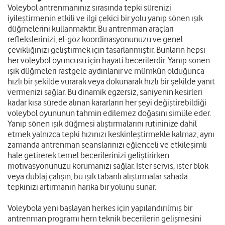
Voleybol antrenmanınız sırasında tepki sürenizi
iyileştirmenin etkili ve ilgi çekici bir yolu yanıp sönen ışık
düğmelerini kullanmaktır. Bu antrenman araçları
reflekslerinizi, el-göz koordinasyonunuzu ve genel
çevikliğinizi geliştirmek için tasarlanmıştır. Bunların hepsi
her voleybol oyuncusu için hayati becerilerdir. Yanıp sönen
ışık düğmeleri rastgele aydınlanır ve mümkün olduğunca
hızlı bir şekilde vurarak veya dokunarak hızlı bir şekilde yanıt
vermenizi sağlar. Bu dinamik egzersiz, saniyenin kesirleri
kadar kısa sürede alınan kararların her şeyi değiştirebildiği
voleybol oyununun tahmin edilemez doğasını simüle eder.
Yanıp sönen ışık düğmesi alıştırmalarını rutininize dahil
etmek yalnızca tepki hızınızı keskinleştirmekle kalmaz, aynı
zamanda antrenman seanslarınızı eğlenceli ve etkileşimli
hale getirerek temel becerilerinizi geliştirirken
motivasyonunuzu korumanızı sağlar. İster servis, ister blok
veya dublaj çalışın, bu ışık tabanlı alıştırmalar sahada
tepkinizi artırmanın harika bir yolunu sunar.
Voleybola yeni başlayan herkes için yapılandırılmış bir
antrenman programı hem teknik becerilerin gelişmesini