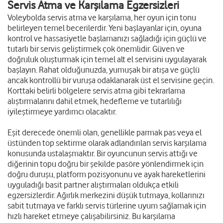
Servis Atma ve Karşılama Egzersizleri
Voleybolda servis atma ve karşılama, her oyun için tonu
belirleyen temel becerilerdir. Yeni başlayanlar için, oyuna
kontrol ve hassasiyetle başlamanızı sağladığı için güçlü ve
tutarlı bir servis geliştirmek çok önemlidir. Güven ve
doğruluk oluşturmak için temel alt el servisini uygulayarak
başlayın. Rahat olduğunuzda, yumuşak bir atışa ve güçlü
ancak kontrollü bir vuruşa odaklanarak üst el servisine geçin.
Korttaki belirli bölgelere servis atma gibi tekrarlama
alıştırmalarını dahil etmek, hedefleme ve tutarlılığı
iyileştirmeye yardımcı olacaktır.
Eşit derecede önemli olan, genellikle parmak pas veya el
üstünden top sektirme olarak adlandırılan servis karşılama
konusunda ustalaşmaktır. Bir oyuncunun servis attığı ve
diğerinin topu doğru bir şekilde pasöre yönlendirmek için
doğru duruşu, platform pozisyonunu ve ayak hareketlerini
uyguladığı basit partner alıştırmaları oldukça etkili
egzersizlerdir. Ağırlık merkezini düşük tutmaya, kollarınızı
sabit tutmaya ve farklı servis türlerine uyum sağlamak için
hızlı hareket etmeye çalışabilirsiniz. Bu karşılama