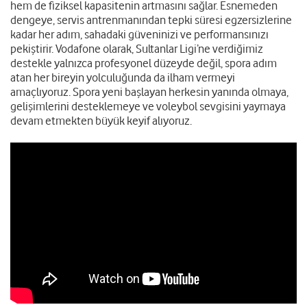
hem de fiziksel kapasitenin artmasını sağlar. Esnemeden
dengeye, servis antrenmanından tepki süresi egzersizlerine
kadar her adım, sahadaki güveninizi ve performansınızı
pekiştirir. Vodafone olarak, Sultanlar Ligi’ne verdiğimiz
destekle yalnızca profesyonel düzeyde değil, spora adım
atan her bireyin yolculuğunda da ilham vermeyi
amaçlıyoruz. Spora yeni başlayan herkesin yanında olmaya,
gelişimlerini desteklemeye ve voleybol sevgisini yaymaya
devam etmekten büyük keyif alıyoruz.