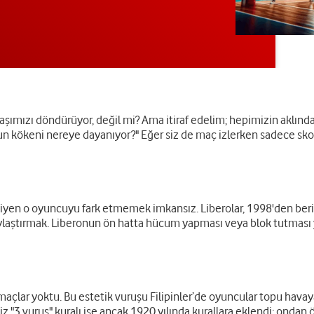
ımızı döndürüyor, değil mi? Ama itiraf edelim; hepimizin aklında
nun kökeni nereye dayanıyor?" Eğer siz de maç izlerken sadece sko
yen o oyuncuyu fark etmemek imkansız. Liberolar, 1998'den beri h
laylaştırmak. Liberonun ön hatta hücum yapması veya blok tutması
lar yoktu. Bu estetik vuruşu Filipinler’de oyuncular topu havaya d
3 vuruş" kuralı ise ancak 1920 yılında kurallara eklendi; ondan ön