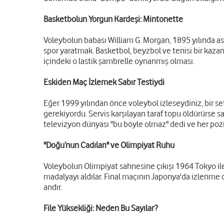
Basketbolun Yorgun Kardeşi: Mintonette
Voleybolun babası William G. Morgan, 1895 yılında asl
spor yaratmak. Basketbol, beyzbol ve tenisi bir kazan
içindeki o lastik şambrelle oynanmış olması.
Eskiden Maç İzlemek Sabır Testiydi
Eğer 1999 yılından önce voleybol izleseydiniz, bir se
gerekiyordu. Servis karşılayan taraf topu öldürürse s
televizyon dünyası "bu böyle olmaz" dedi ve her po
"Doğu’nun Cadıları" ve Olimpiyat Ruhu
Voleybolun Olimpiyat sahnesine çıkışı 1964 Tokyo ile ol
madalyayı aldılar. Final maçının Japonya'da izlenme o
andır.
File Yüksekliği: Neden Bu Sayılar?