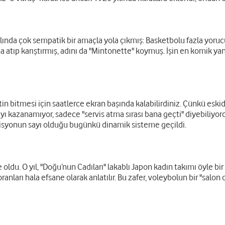
ında çok sempatik bir amaçla yola çıkmış: Basketbolu fazla yorucu 
a atıp karıştırmış, adını da "Mintonette" koymuş. İşin en komik ya
tin bitmesi için saatlerce ekran başında kalabilirdiniz. Çünkü eski
ayı kazanamıyor, sadece "servis atma sırası bana geçti" diyebiliyor
zisyonun sayı olduğu bugünkü dinamik sisteme geçildi.
du. O yıl, "Doğu’nun Cadıları" lakablı Japon kadın takımı öyle bir oy
ranları hala efsane olarak anlatılır. Bu zafer, voleybolun bir "sal