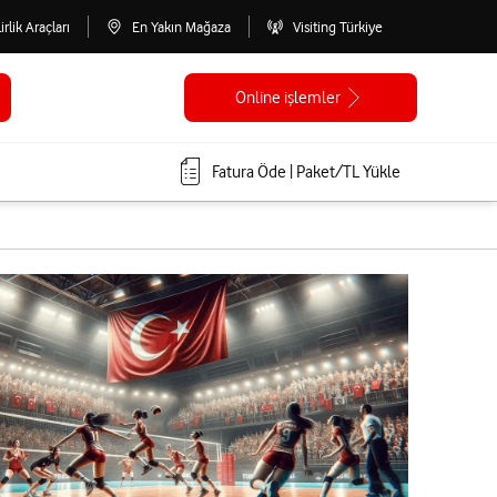
lirlik Araçları
En Yakın Mağaza
Visiting Türkiye
Online işlemler
Fatura Öde | Paket/TL Yükle