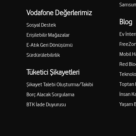
Samsung
Vodafone Değerlerimiz
Blog
Sosyal Destek
Ev İnter
Erişilebilir Mağazalar
FreeZon
E-Atık Geri Dönüşümü
Mobil H
Sürdürülebilirlik
Red Blo
Tüketici Şikayetleri
Teknolo
Toptan 
Şikayet Talebi Oluşturma/Takibi
İnsan K
Borç Alacak Sorgulama
Yaşam 
BTK İade Duyurusu