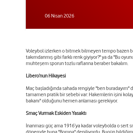
06 Nisan 2026
Voleybol izlerken o bitmek bilmeyen tempo bazen baş
takımdanmış gibi farklı renk giyiyor?" ya da "Bu oyu
muhteşem sporun tozlu raflarına beraber bakalım.
Libero’nun Hikayesi
Maç başladığında sahada rengiyle "ben buradayım" di
tamamen pratik bir sebebi var: Hakemlerin işini ko
bakanı" olduğunu hemen anlaması gerekiyor.
Smaç Vurmak Eskiden Yasaktı
İnanması güç ama 1916’ya kadar voleybolda o sert smaç
dönemde buna "Bompa" deniliyordu. Bugün bildiğimiz "