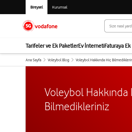
Bireysel
Kurumsal
Tarifeler ve Ek Paketler
Ev İnterneti
Faturaya Ek 
Ana Sayfa
Voleybol Blog
Voleybol Hakkında Hiç Bilmedikleri
Voleybol Hakkında 
Bilmedikleriniz