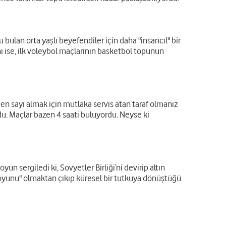
bulan orta yaşlı beyefendiler için daha "insancıl" bir
nı ise, ilk voleybol maçlarının basketbol topunun
den sayı almak için mutlaka servis atan taraf olmanız
du. Maçlar bazen 4 saati buluyordu. Neyse ki
un sergiledi ki, Sovyetler Birliği’ni devirip altın
on oyunu" olmaktan çıkıp küresel bir tutkuya dönüştüğü