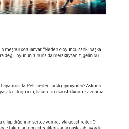
 o meşhur sorular var: "Neden o oyuncu sanki başka
ra değil, oyunun ruhuna da meraklıysanız; gelin bu
ayatımızda. Peki neden farklı giyiniyorlar? Aslında
 yasak olduğu için, hakemin o kaosta kimin "savunma
ikip diğerinin sertçe vurmasıyla geliştirdiler. O
ce takımlar topu istedikleri kadar paslaşabiliyordu.