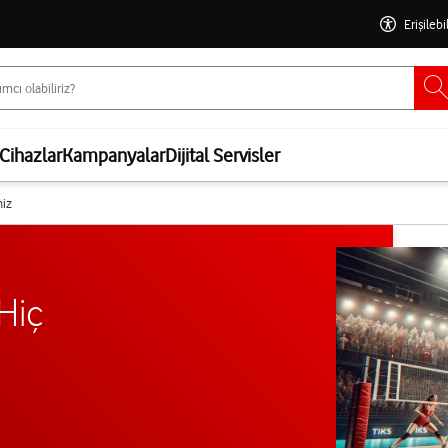
Erişilebi
Cihazlar
Kampanyalar
Dijital Servisler
niz
Hiç