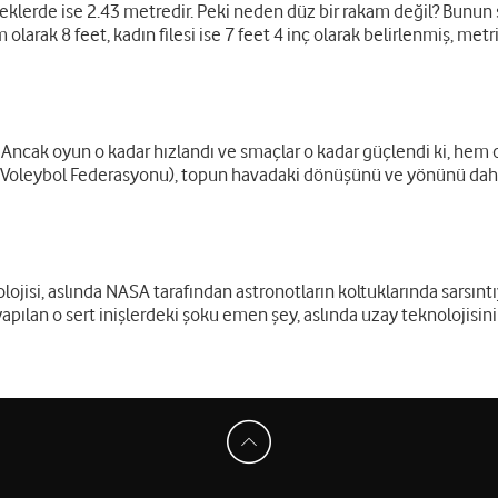
eklerde ise 2.43 metredir. Peki neden düz bir rakam değil? Bunun s
am olarak 8 feet, kadın filesi ise 7 feet 4 inç olarak belirlenmiş, m
 Ancak oyun o kadar hızlandı ve smaçlar o kadar güçlendi ki, hem 
ı Voleybol Federasyonu), topun havadaki dönüşünü ve yönünü daha
ojisi, aslında NASA tarafından astronotların koltuklarında sarsınt
apılan o sert inişlerdeki şoku emen şey, aslında uzay teknolojisinin