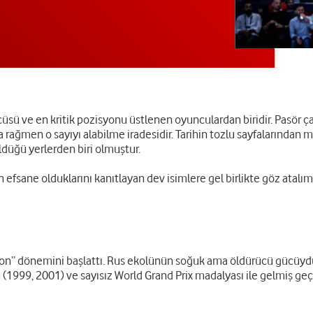
üsü ve en kritik pozisyonu üstlenen oyunculardan biridir. Pasör ç
 rağmen o sayıyı alabilme iradesidir. Tarihin tozlu sayfalarından 
ldüğü yerlerden biri olmuştur.
fsane olduklarını kanıtlayan dev isimlere gel birlikte göz atalım
yon” dönemini başlattı. Rus ekolünün soğuk ama öldürücü gücüyd
99, 2001) ve sayısız World Grand Prix madalyası ile gelmiş geçmi