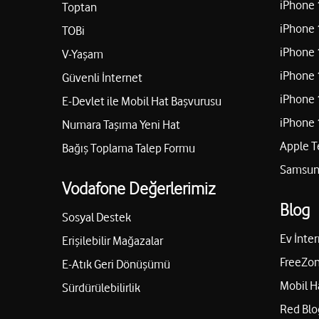
iPhone 
Toptan
iPhone 
TOBi
iPhone 
V-Yaşam
iPhone 
Güvenli İnternet
iPhone 
E-Devlet ile Mobil Hat Başvurusu
iPhone 
Numara Taşıma Yeni Hat
Apple T
Bağış Toplama Talep Formu
Samsung
Vodafone Değerlerimiz
Blog
Sosyal Destek
Ev İnter
Erişilebilir Mağazalar
FreeZon
E-Atık Geri Dönüşümü
Mobil H
Sürdürülebilirlik
Red Blo