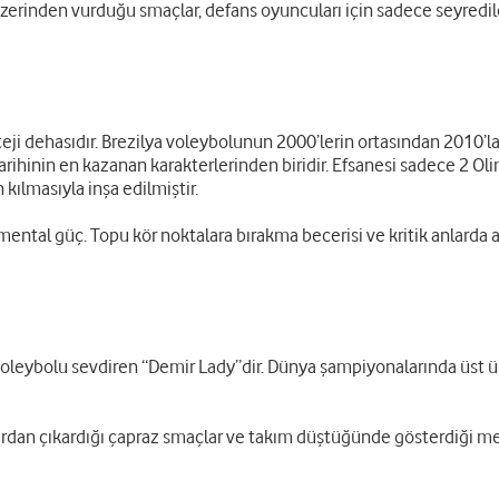
üzerinden vurduğu smaçlar, defans oyuncuları için sadece seyredile
rateji dehasıdır. Brezilya voleybolunun 2000’lerin ortasından 201
rihinin en kazanan karakterlerinden biridir. Efsanesi sadece 2 Ol
ılmasıyla inşa edilmiştir.
mental güç. Topu kör noktalara bırakma becerisi ve kritik anlarda a
voleybolu sevdiren “Demir Lady”dir. Dünya şampiyonalarında üst ü
ardan çıkardığı çapraz smaçlar ve takım düştüğünde gösterdiği men