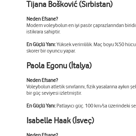
Tijana Bošković (Sırbistan)
Neden Efsane?
Modern voleybolun en iyi pasör çaprazlarından biridir
istikrara sahiptir.
En Güçlü Yanı:
Yüksek verimlilik. Maç boyu %50 hücum
skorer bir oyuncu yapar.
Paola Egonu (İtalya)
Neden Efsane?
Voleybolun atletik sınırlarını, fizik yasalarına aykır
bir güç seviyesi izletmiştir.
En Güçlü Yanı:
Patlayıcı güç. 100 km/sa üzerindeki ser
Isabelle Haak (İsveç)
Neden Efsane?