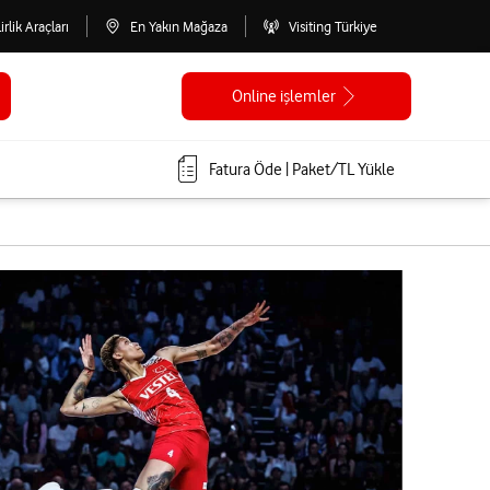
lirlik Araçları
En Yakın Mağaza
Visiting Türkiye
Online işlemler
Fatura Öde | Paket/TL Yükle