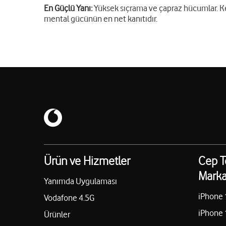
En Güçlü Yanı:
Yüksek sıçrama ve çapraz hücumlar. Ke
mental gücünün en net kanıtıdır.
Ürün ve Hizmetler
Cep T
Marka
Yanımda Uygulaması
iPhone 
Vodafone 4.5G
iPhone 
Ürünler