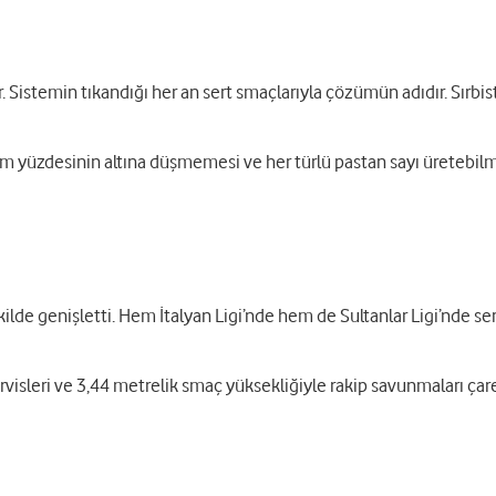
. Sistemin tıkandığı her an sert smaçlarıyla çözümün adıdır. Sırbis
 yüzdesinin altına düşmemesi ve her türlü pastan sayı üretebilm
ı şekilde genişletti. Hem İtalyan Ligi’nde hem de Sultanlar Ligi’nd
visleri ve 3,44 metrelik smaç yüksekliğiyle rakip savunmaları çaresi