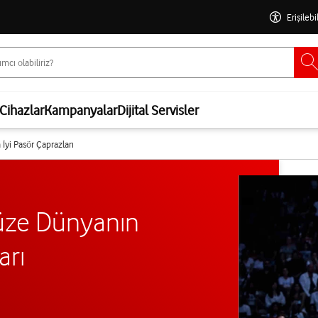
Erişilebi
Cihazlar
Kampanyalar
Dijital Servisler
i Pasör Çaprazları
ze Dünyanın
arı