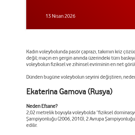
13 Nisan 2026
Kadın voleybolunda pasör çaprazı, takımın kriz çözüc
değil; maçın en gergin anında üzerindeki tüm baskıya
voleybolun fiziksel ve zihinsel evriminin en net görü
Dünden bugüne voleybolun seyrini değiştiren, neden e
Ekaterina Gamova (Rusya)
Neden Efsane?
2,02 metrelik boyuyla voleybolda “fiziksel dominas
Şampiyonluğu (2006, 2010), 2 Avrupa Şampiyonluğu (19
edilir.