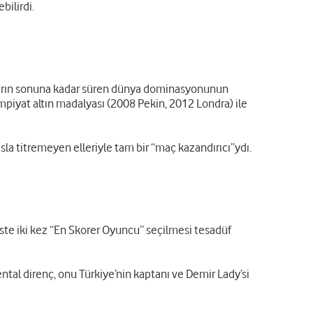
bilirdi.
0’ların sonuna kadar süren dünya dominasyonunun
impiyat altın madalyası (2008 Pekin, 2012 Londra) ile
sla titremeyen elleriyle tam bir “maç kazandırıcı”ydı.
ste iki kez “En Skorer Oyuncu” seçilmesi tesadüf
tal direnç, onu Türkiye’nin kaptanı ve Demir Lady’si