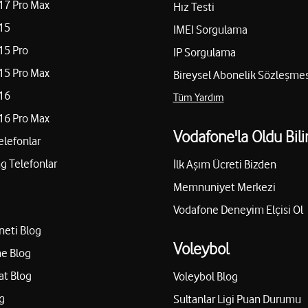
17 Pro Max
Hız Testi
15
IMEI Sorgulama
15 Pro
IP Sorgulama
15 Pro Max
Bireysel Abonelik Sözleşmes
16
Tüm Yardım
16 Pro Max
Vodafone'la Oldu Bili
elefonlar
 Telefonlar
İlk Aşım Ücreti Bizden
Memnuniyet Merkezi
Vodafone Deneyim Elçisi Ol
neti Blog
Voleybol
e Blog
at Blog
Voleybol Blog
g
Sultanlar Ligi Puan Durumu