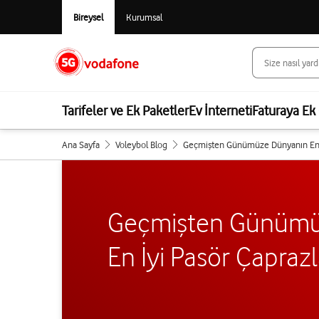
Bireysel
Kurumsal
Tarifeler ve Ek Paketler
Ev İnterneti
Faturaya Ek 
Ana Sayfa
Voleybol Blog
Geçmişten Günümüze Dünyanın En İy
Geçmişten Günümü
En İyi Pasör Çaprazl