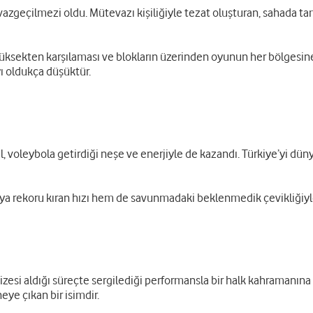
azgeçilmezi oldu. Mütevazı kişiliğiyle tezat oluşturan, sahada ta
yüksekten karşılaması ve blokların üzerinden oyunun her bölgesine 
ı oldukça düşüktür.
, voleybola getirdiği neşe ve enerjiyle de kazandı. Türkiye’yi düny
ya rekoru kıran hızı hem de savunmadaki beklenmedik çevikliğiyle
vizesi aldığı süreçte sergilediği performansla bir halk kahramanın
eye çıkan bir isimdir.