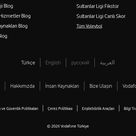
ji Blog
Sultanlar Ligi Fikstür
Hizmetler Blog
Sultanlar Ligi Canlı Skor
aynakları Blog
Tüm Voleybol
Blog
Türkçe
English
русский
العربية
Hakkımızda
İnsan Kaynakları
Bize Ulaşın
Vodaf
ik ve Güvenlik Politikaları
Çerez Politikası
Erişilebilirlik Araçları
Bilgi T
© 2026 Vodafone Türkiye