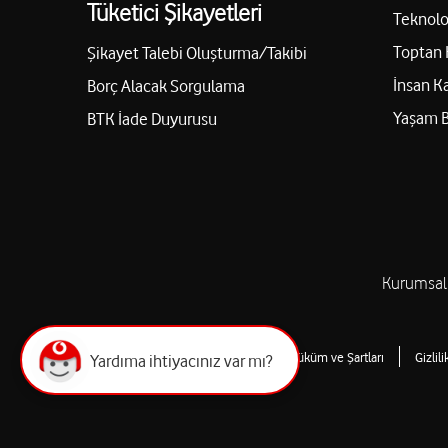
Tüketici Şikayetleri
Teknolo
Toptan 
Şikayet Talebi Oluşturma/Takibi
İnsan K
Borç Alacak Sorgulama
Yaşam 
BTK İade Duyurusu
Kurumsal
Web Sitesi Kullanımı Hüküm ve Şartları
Gizlil
Yardıma ihtiyacınız var mı?