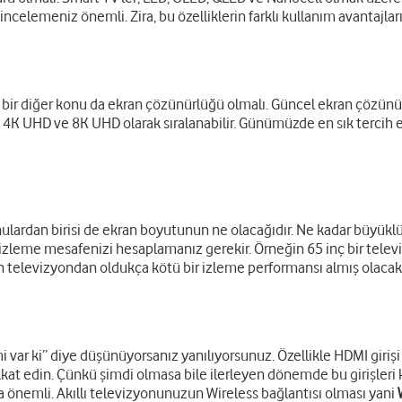
ncelemeniz önemli. Zira, bu özelliklerin farklı kullanım avantajları
 bir diğer konu da ekran çözünürlüğü olmalı. Güncel ekran çözünürl
, 4K UHD ve 8K UHD olarak sıralanabilir. Günümüzde en sık tercih 
nulardan birisi de ekran boyutunun ne olacağıdır. Ne kadar büyüklü
zleme mesafenizi hesaplamanız gerekir. Örneğin 65 inç bir telev
n televizyondan oldukça kötü bir izleme performansı almış olacak
emi var ki” diye düşünüyorsanız yanılıyorsunuz. Özellikle HDMI giriş
a dikkat edin. Çünkü şimdi olmasa bile ilerleyen dönemde bu girişl
ça önemli. Akıllı televizyonunuzun Wireless bağlantısı olması yani