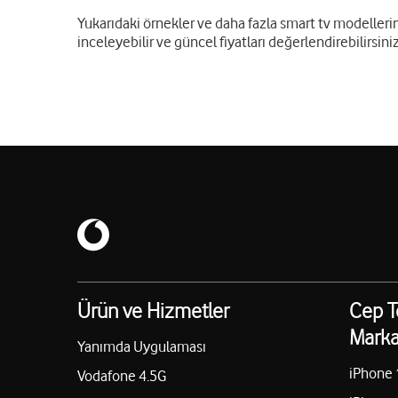
Yukarıdaki örnekler ve daha fazla smart tv modellerin
inceleyebilir ve güncel fiyatları değerlendirebilirsiniz
Ürün ve Hizmetler
Cep T
Marka
Yanımda Uygulaması
iPhone 
Vodafone 4.5G