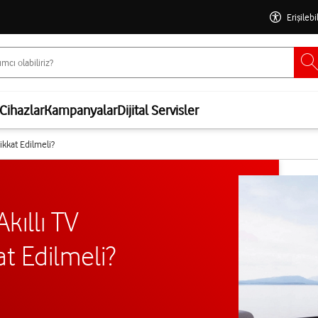
Erişilebi
Cihazlar
Kampanyalar
Dijital Servisler
ikkat Edilmeli?
kıllı TV
t Edilmeli?