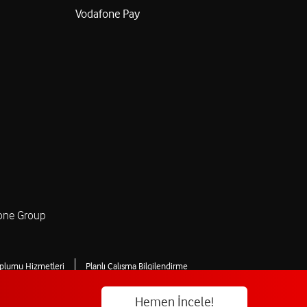
Vodafone Pay
one Group
oplumu Hizmetleri
Planlı Çalışma Bilgilendirme
Hemen İncele!