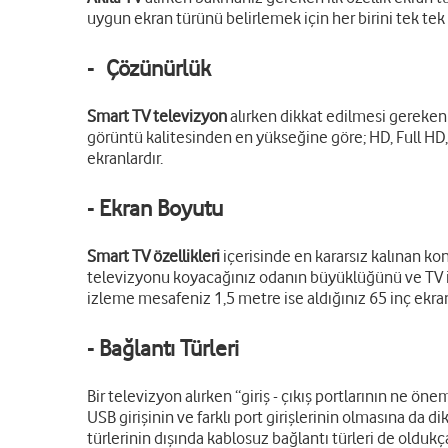
uygun ekran türünü belirlemek için her birini tek tek i
- Çözünürlük
Smart TV televizyon
alırken dikkat edilmesi gereken
görüntü kalitesinden en yükseğine göre; HD, Full HD
ekranlardır.
- Ekran Boyutu
Smart TV özellikleri
içerisinde en kararsız kalınan ko
televizyonu koyacağınız odanın büyüklüğünü ve TV i
izleme mesafeniz 1,5 metre ise aldığınız 65 inç ekra
- Bağlantı Türleri
Bir televizyon alırken “giriş - çıkış portlarının ne ön
USB girişinin ve farklı port girişlerinin olmasına d
türlerinin dışında kablosuz bağlantı türleri de olduk