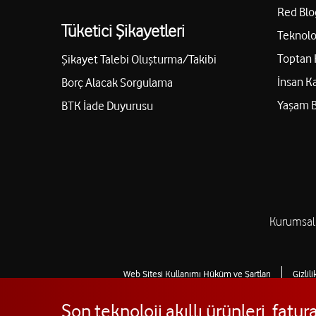
Red Blo
Tüketici Şikayetleri
Teknolo
Toptan 
Şikayet Talebi Oluşturma/Takibi
İnsan K
Borç Alacak Sorgulama
Yaşam 
BTK İade Duyurusu
Kurumsal
Web Sitesi Kullanımı Hüküm ve Şartları
Gizlil
Son teknoloji akıllı ürünleri, fat