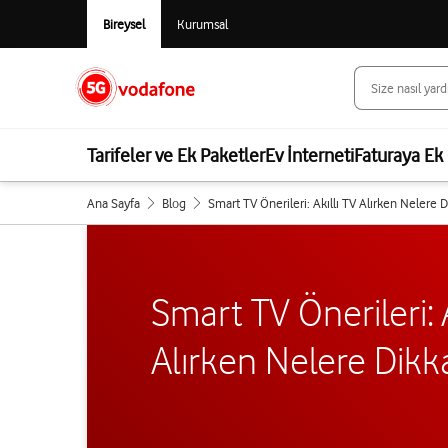
Bireysel
Kurumsal
Tarifeler ve Ek Paketler
Ev İnterneti
Faturaya Ek 
Ana Sayfa
Blog
Smart TV Önerileri: Akıllı TV Alırken Nelere D
Smart TV Önerileri: A
Alırken Nelere Dikka