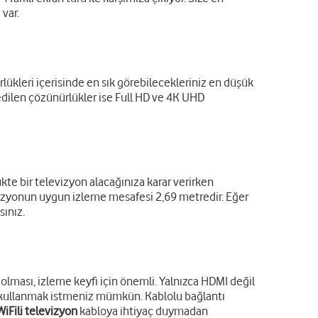
 var.
ükleri içerisinde en sık görebilecekleriniz en düşük
edilen çözünürlükler ise Full HD ve 4K UHD
kte bir televizyon alacağınıza karar verirken
izyonun uygun izleme mesafesi 2,69 metredir. Eğer
sınız.
i olması, izleme keyfi için önemli. Yalnızca HDMI değil
eri kullanmak istmeniz mümkün. Kablolu bağlantı
WiFili televizyon
kabloya ihtiyaç duymadan