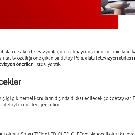
alıkları ile akıllı televizyonlar, ürün almayı düşünen kullanıcıların 
 smart tv özelliği öne çıkan bir detay. Peki,
akıllı televizyon alırken
levizyon önerileri
listesi yaptık.
cekler
nişliği gibi temel konuların dışında dikkat edilecek çok detay var. 
iz detayları gözden geçirelim.
rü olmalı. Smart TV’ler; LED, OLED, QLED ve Nanocell olmak üzere 4 