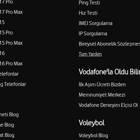
17 Pro
Ping Testi
17 Pro Max
Hız Testi
15
IMEI Sorgulama
15 Pro
IP Sorgulama
15 Pro Max
Bireysel Abonelik Sözleşmes
16
Tüm Yardım
16 Pro Max
Vodafone'la Oldu Bili
elefonlar
 Telefonlar
İlk Aşım Ücreti Bizden
Memnuniyet Merkezi
Vodafone Deneyim Elçisi Ol
neti Blog
Voleybol
e Blog
at Blog
Voleybol Blog