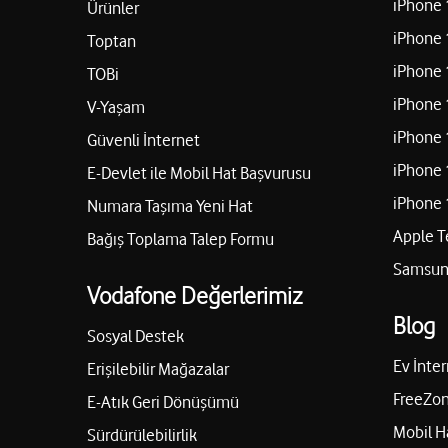
iPhone 
Ürünler
iPhone 
Toptan
iPhone 
TOBi
iPhone 
V-Yaşam
iPhone 
Güvenli İnternet
iPhone 
E-Devlet ile Mobil Hat Başvurusu
iPhone 
Numara Taşıma Yeni Hat
Apple T
Bağış Toplama Talep Formu
Samsung
Vodafone Değerlerimiz
Blog
Sosyal Destek
Ev İnter
Erişilebilir Mağazalar
FreeZon
E-Atık Geri Dönüşümü
Mobil H
Sürdürülebilirlik