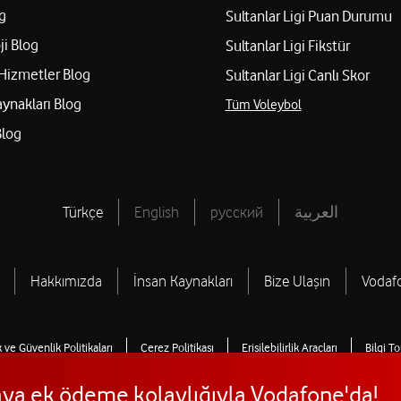
g
Sultanlar Ligi Puan Durumu
ji Blog
Sultanlar Ligi Fikstür
Hizmetler Blog
Sultanlar Ligi Canlı Skor
aynakları Blog
Tüm Voleybol
Blog
Türkçe
English
русский
العربية
Hakkımızda
İnsan Kaynakları
Bize Ulaşın
Vodaf
ik ve Güvenlik Politikaları
Çerez Politikası
Erişilebilirlik Araçları
Bilgi T
uraya ek ödeme kolaylığıyla Vodafone'da!
© 2026 Vodafone Türkiye