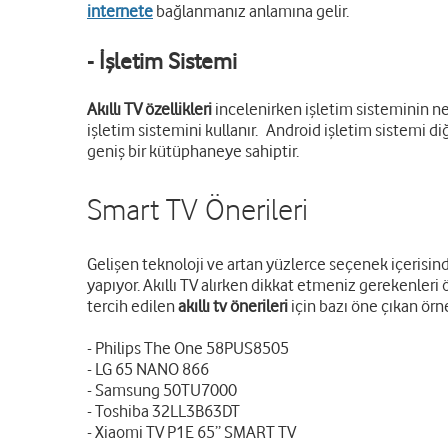
internete
bağlanmanız anlamına gelir.
- İşletim Sistemi
Akıllı TV özellikleri
incelenirken işletim sisteminin ne
işletim sistemini kullanır. Android işletim sistemi 
geniş bir kütüphaneye sahiptir.
Smart TV Önerileri
Gelişen teknoloji ve artan yüzlerce seçenek içerisinde
yapıyor. Akıllı TV alırken dikkat etmeniz gerekenler
tercih edilen
akıllı tv önerileri
için bazı öne çıkan örn
- Philips The One 58PUS8505
- LG 65 NANO 866
- Samsung 50TU7000
- Toshiba 32LL3B63DT
- Xiaomi TV P1E 65” SMART TV