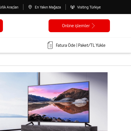
lirlik Araçları
En Yakın Mağaza
Visiting Türkiye
Online işlemler
Fatura Öde | Paket/TL Yükle