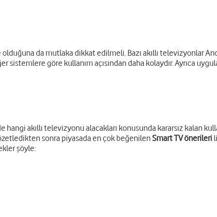
 olduğuna da mutlaka dikkat edilmeli. Bazı akıllı televizyonlar And
diğer sistemlere göre kullanım açısından daha kolaydır. Ayrıca uyg
 hangi akıllı televizyonu alacakları konusunda kararsız kalan kulla
i özetledikten sonra piyasada en çok beğenilen
Smart TV önerileri
l
ekler şöyle: