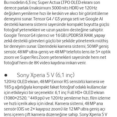
Bu modelin 6,3 inç Super Actua LTPO OLED ekranı son
derece parlak (maksimum 3000 nits HDR) ve 120 Hz
değişken yenileme hızı ile keskin ve akıcı bir görüntüleme
deneyimi sunar. Tensor G4 / G3 yonga seti ve Google AI
destekli kamera sistemi sayesinde kompakt boyutta güçlü
fotoğraf yetenekleri ve uzun yazılım desteğine sahiptir.
Google Tensor G4 işlemci ve 16 GB LPDDR5X RAM, yapay
zekâ destekli görevleri güçlü bir şekilde yöneterek müthiş
bir deneyim sunar. Üzerindeki kamera sistemi; 50 MP geniş
sensör, 48 MP ultra‑geniş ve 48 MP telefoto lens ile 5× optik
zoom ve Super Res Zoom yetenekleri sayesinde hem net
fotoğraf hem de 8K video kaydına imkan verir.
● Sony Xperia 5 V (6,1 inç)
120 Hz OLED ekran, 48 MP Exmor RS sensörlü kamera ve
183 g ağırlığıyla kompakt fakat fotoğraf odaklı kullanıcılar
için etkileyici bir seçenektir. 6,1 inç Full HD+ OLED ekran
(1080×2520, ~449 ppi) ve 120 Hz yenileme hızı, film izleme
ve hızlı içerik akışı için ideal. Kamera sistemi, 48 MP ana
sensör (OIS ve 2× kayıpsız zoom) ile 12 MP ultra geniş açı
lens içeren çift kamera düzeneğine sahip. Sony Xperia 5 V