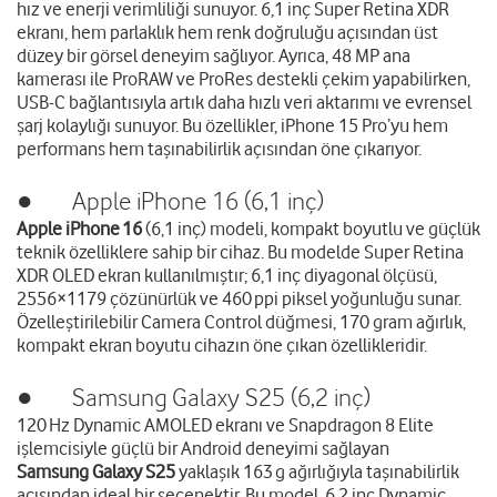
hız ve enerji verimliliği sunuyor. 6,1 inç Super Retina XDR
ekranı, hem parlaklık hem renk doğruluğu açısından üst
düzey bir görsel deneyim sağlıyor. Ayrıca, 48 MP ana
kamerası ile ProRAW ve ProRes destekli çekim yapabilirken,
USB-C bağlantısıyla artık daha hızlı veri aktarımı ve evrensel
şarj kolaylığı sunuyor. Bu özellikler, iPhone 15 Pro’yu hem
performans hem taşınabilirlik açısından öne çıkarıyor.
● Apple iPhone 16 (6,1 inç)
Apple iPhone 16
(6,1 inç) modeli, kompakt boyutlu ve güçlük
teknik özelliklere sahip bir cihaz. Bu modelde Super Retina
XDR OLED ekran kullanılmıştır; 6,1 inç diyagonal ölçüsü,
2556×1179 çözünürlük ve 460 ppi piksel yoğunluğu sunar.
Özelleştirilebilir Camera Control düğmesi, 170 gram ağırlık,
kompakt ekran boyutu cihazın öne çıkan özellikleridir.
● Samsung Galaxy S25 (6,2 inç)
120 Hz Dynamic AMOLED ekranı ve Snapdragon 8 Elite
işlemcisiyle güçlü bir Android deneyimi sağlayan
Samsung Galaxy S25
yaklaşık 163 g ağırlığıyla taşınabilirlik
açısından ideal bir seçenektir. Bu model, 6,2 inç Dynamic