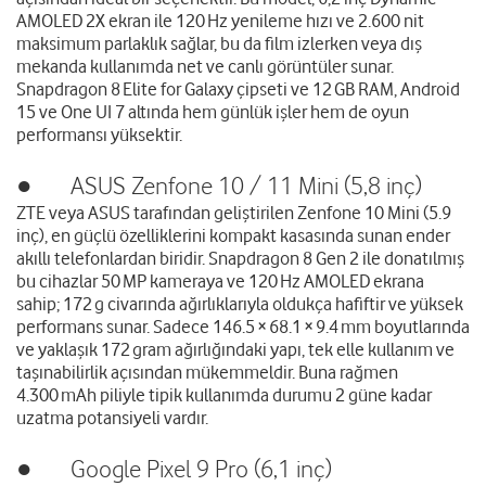
AMOLED 2X ekran ile 120 Hz yenileme hızı ve 2.600 nit
maksimum parlaklık sağlar, bu da film izlerken veya dış
mekanda kullanımda net ve canlı görüntüler sunar.
Snapdragon 8 Elite for Galaxy çipseti ve 12 GB RAM, Android
15 ve One UI 7 altında hem günlük işler hem de oyun
performansı yüksektir.
● ASUS Zenfone 10 / 11 Mini (5,8 inç)
ZTE veya ASUS tarafından geliştirilen Zenfone 10 Mini (5.9
inç), en güçlü özelliklerini kompakt kasasında sunan ender
akıllı telefonlardan biridir. Snapdragon 8 Gen 2 ile donatılmış
bu cihazlar 50 MP kameraya ve 120 Hz AMOLED ekrana
sahip; 172 g civarında ağırlıklarıyla oldukça hafiftir ve yüksek
performans sunar. Sadece 146.5 × 68.1 × 9.4 mm boyutlarında
ve yaklaşık 172 gram ağırlığındaki yapı, tek elle kullanım ve
taşınabilirlik açısından mükemmeldir. Buna rağmen
4.300 mAh piliyle tipik kullanımda durumu 2 güne kadar
uzatma potansiyeli vardır.
● Google Pixel 9 Pro (6,1 inç)