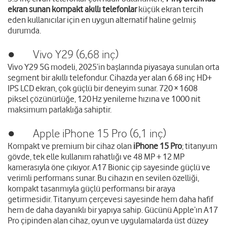
ekran sunan kompakt akıllı telefonlar
küçük ekran tercih
eden kullanıcılar için en uygun alternatif haline gelmiş
durumda.
● Vivo Y29 (6,68 inç)
Vivo Y29 5G
modeli, 2025’in başlarında piyasaya sunulan orta
segment bir akıllı telefondur. Cihazda yer alan 6.68 inç HD+
IPS LCD ekran, çok güçlü bir deneyim sunar. 720 × 1608
piksel çözünürlüğe, 120 Hz yenileme hızına ve 1000 nit
maksimum parlaklığa sahiptir.
● Apple iPhone 15 Pro (6,1 inç)
Kompakt ve premium bir cihaz olan
iPhone 15 Pro
; titanyum
gövde, tek elle kullanım rahatlığı ve 48 MP + 12 MP
kamerasıyla öne çıkıyor. A17 Bionic çip sayesinde güçlü ve
verimli performans sunar. Bu cihazın en sevilen özelliği,
kompakt tasarımıyla güçlü performansı bir araya
getirmesidir. Titanyum çerçevesi sayesinde hem daha hafif
hem de daha dayanıklı bir yapıya sahip. Gücünü Apple’ın A17
Pro çipinden alan cihaz, oyun ve uygulamalarda üst düzey