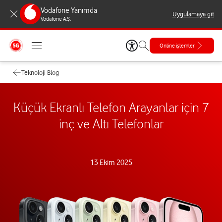
Vodafone Yanımda
Uygulamaya git
Vodafone A.Ş.
Online işlemler
Teknoloji Blog
Küçük Ekranlı Telefon Arayanlar için 7
inç ve Altı Telefonlar
13 Ekim 2025