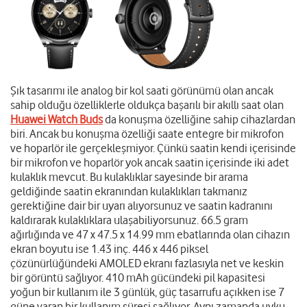
Şık tasarımı ile analog bir kol saati görünümü olan ancak
sahip olduğu özelliklerle oldukça başarılı bir akıllı saat olan
Huawei Watch Buds
da konuşma özelliğine sahip cihazlardan
biri. Ancak bu konuşma özelliği saate entegre bir mikrofon
ve hoparlör ile gerçekleşmiyor. Çünkü saatin kendi içerisinde
bir mikrofon ve hoparlör yok ancak saatin içerisinde iki adet
kulaklık mevcut. Bu kulaklıklar sayesinde bir arama
geldiğinde saatin ekranından kulaklıkları takmanız
gerektiğine dair bir uyarı alıyorsunuz ve saatin kadranını
kaldırarak kulaklıklara ulaşabiliyorsunuz. 66.5 gram
ağırlığında ve 47 x 47.5 x 14.99 mm ebatlarında olan cihazın
ekran boyutu ise 1.43 inç. 446 x 446 piksel
çözünürlüğündeki AMOLED ekranı fazlasıyla net ve keskin
bir görüntü sağlıyor. 410 mAh gücündeki pil kapasitesi
yoğun bir kullanım ile 3 günlük, güç tasarrufu açıkken ise 7
güne varan bir kullanım süresi sağlıyor. Aynı zamanda uyku