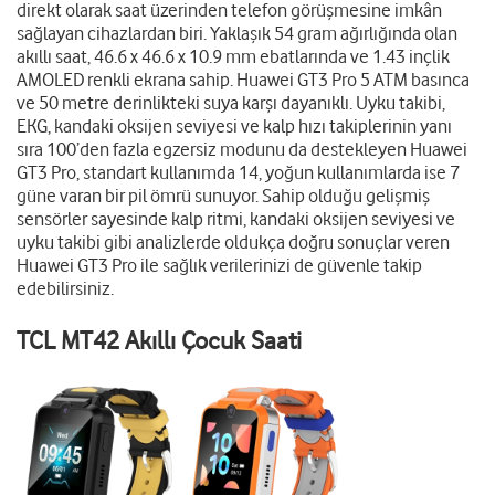
direkt olarak saat üzerinden telefon görüşmesine imkân
sağlayan cihazlardan biri. Yaklaşık 54 gram ağırlığında olan
akıllı saat, 46.6 x 46.6 x 10.9 mm ebatlarında ve 1.43 inçlik
AMOLED renkli ekrana sahip. Huawei GT3 Pro 5 ATM basınca
ve 50 metre derinlikteki suya karşı dayanıklı. Uyku takibi,
EKG, kandaki oksijen seviyesi ve kalp hızı takiplerinin yanı
sıra 100’den fazla egzersiz modunu da destekleyen Huawei
GT3 Pro, standart kullanımda 14, yoğun kullanımlarda ise 7
güne varan bir pil ömrü sunuyor. Sahip olduğu gelişmiş
sensörler sayesinde kalp ritmi, kandaki oksijen seviyesi ve
uyku takibi gibi analizlerde oldukça doğru sonuçlar veren
Huawei GT3 Pro ile sağlık verilerinizi de güvenle takip
edebilirsiniz.
TCL MT42 Akıllı Çocuk Saati