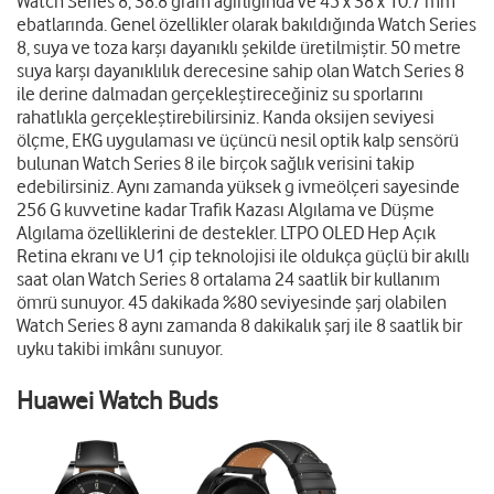
Watch Series 8; 38.8 gram ağırlığında ve 45 x 38 x 10.7 mm
ebatlarında. Genel özellikler olarak bakıldığında Watch Series
8, suya ve toza karşı dayanıklı şekilde üretilmiştir. 50 metre
suya karşı dayanıklılık derecesine sahip olan Watch Series 8
ile derine dalmadan gerçekleştireceğiniz su sporlarını
rahatlıkla gerçekleştirebilirsiniz. Kanda oksijen seviyesi
ölçme, EKG uygulaması ve üçüncü nesil optik kalp sensörü
bulunan Watch Series 8 ile birçok sağlık verisini takip
edebilirsiniz. Aynı zamanda yüksek g ivmeölçeri sayesinde
256 G kuvvetine kadar Trafik Kazası Algılama ve Düşme
Algılama özelliklerini de destekler. LTPO OLED Hep Açık
Retina ekranı ve U1 çip teknolojisi ile oldukça güçlü bir akıllı
saat olan Watch Series 8 ortalama 24 saatlik bir kullanım
ömrü sunuyor. 45 dakikada %80 seviyesinde şarj olabilen
Watch Series 8 aynı zamanda 8 dakikalık şarj ile 8 saatlik bir
uyku takibi imkânı sunuyor.
Huawei Watch Buds