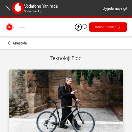
Vodafone Yanımda
Uygulamaya git
Vodafone A.Ş.
Online işlemler
Anasayfa
Teknoloji Blog