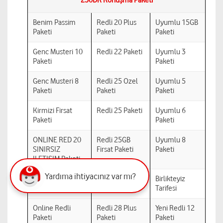
250DK Konuşma Paketi
Benim Passim
Redli 20 Plus
Uyumlu 15GB
Paketi
Paketi
Paketi
Genc Musteri 10
Redli 22 Paketi
Uyumlu 3
Paketi
Paketi
Genc Musteri 8
Redli 25 Ozel
Uyumlu 5
Paketi
Paketi
Paketi
Kirmizi Firsat
Redli 25 Paketi
Uyumlu 6
Paketi
Paketi
ONLINE RED 20
Redli 25GB
Uyumlu 8
SINIRSIZ
Firsat Paketi
Paketi
ILETISIM Paketi
Yardıma ihtiyacınız var mı?
Online Kirmizi
Redli 28 Paketi
Birlikteyiz
Firsat Paketi
Tarifesi
Online Redli
Redli 28 Plus
Yeni Redli 12
Paketi
Paketi
Paketi