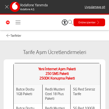
Vodafone Yanımda
Uygulamaya git
Vodafone A.Ş.
Online işlemler
Tarifeler
Tarife Aşım Ücretlendirmeleri
Yeni İnternet Aşım Paketi
250 SMS Paketi
250DK Konuşma Paketi
Butce Dostu
Redli Musteri
5G Red Sinirsiz
1GB Paketi
Ozel 18 Plus
Tarife
Paketi
Butce Dostu
Redli Musteri
5G Red 100GB