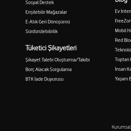
Sosyal Destek
Ev İnter
Erişilebilir Mağazalar
FreeZon
E-Atık Geri Dönüşümü
Mobil H
Sürdürülebilirlik
Red Blo
Tüketici Şikayetleri
Teknolo
Toptan 
Şikayet Talebi Oluşturma/Takibi
İnsan K
Borç Alacak Sorgulama
Yaşam 
BTK İade Duyurusu
Kurumsal