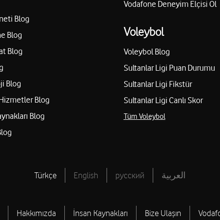
Vodafone Deneyim Elçisi Ol
neti Blog
Voleybol
e Blog
at Blog
Voleybol Blog
g
Sultanlar Ligi Puan Durumu
ji Blog
Sultanlar Ligi Fikstür
Hizmetler Blog
Sultanlar Ligi Canlı Skor
aynakları Blog
Tüm Voleybol
Blog
Türkçe
English
русский
العربية
Hakkımızda
İnsan Kaynakları
Bize Ulaşın
Vodaf