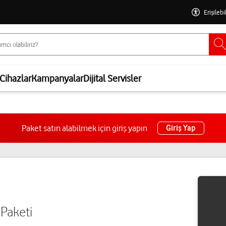
Erişilebi
Cihazlar
Kampanyalar
Dijital Servisler
Paket satın alabilmek için giriş yapın
Giriş Yap
 Paketi