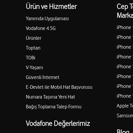
Ürün ve Hizmetler
Cep T
Marka
Yanımda Uygulaması
iPhone 
Vodafone 4.5G
iPhone 
Ürünler
iPhone 
Toptan
iPhone 
TOBi
iPhone 
V-Yaşam
iPhone 
Güvenli İnternet
iPhone 
E-Devlet ile Mobil Hat Başvurusu
iPhone 
Numara Taşıma Yeni Hat
Apple T
Bağış Toplama Talep Formu
Samsung
Vodafone Değerlerimiz
Blog