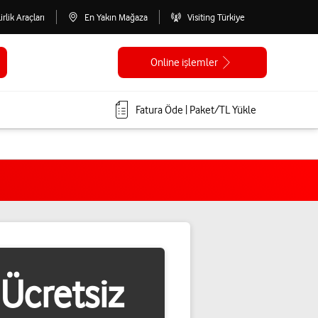
lirlik Araçları
En Yakın Mağaza
Visiting Türkiye
Online işlemler
Fatura Öde | Paket/TL Yükle
Ücretsiz