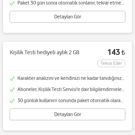
Paket 30 gün sonra otomatik sonlanır, tekrar etmez ve tek seferliktir
Detayları Gör
143
Kişilik Testi hediyeli aylık 2 GB
₺
Tekrar Eder
Karakter analizini ve kendinizi ne kadar tanıdığınızı sunulan formu doldurarak test edebilirsiniz
Aboneler, Kişilik Testi Servisi'e dair bilgilendirmeleri 7070'ten günlük SMS olarak alır
30 günlük kullanım sonunda paket otomatik olarak yenilenir ve iptal edilmediği sürece Kişilik Testi Servisi'nden faydalanmaya devam edebilirler
Detayları Gör