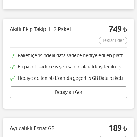
749
Akıllı Ekip Takip 1+2 Paketi
₺
Tekrar Eder
Paket içerisindeki data sadece hediye edilen platform yönüne geçerlidir
Bu paketi sadece iş yeri sahibi olarak kaydedilmiş müşteriler alabilir
Hediye edilen platformda geçerli 5 GB Data paketinin yanında saha çalışanlarının mobil uygulamadan anlık olarak takip edip yönetebileceğiniz Akıllı Ekip Takip çözümü hediyedir
Detayları Gör
189
Ayrıcalıklı Esnaf GB
₺