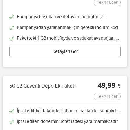
Tekrar Eder
Kampanya koşulları ve detayları belirtilmiştir
Kampanyadan yararlanmak için gerekli indirim kodları Fırsatlar Dünyası alanından temin edilebilir
Paketteki 1 GB mobil fayda ve sadakat avantajları, pakete giriş tarihi itibarıyla 30 gün boyunca geçerlidir
Detayları Gör
49,99
50 GB Güvenli Depo Ek Paketi
₺
Tekrar Eder
İptal edildiği takdirde, kullanım hakları bir sonraki fatura kesim tarihine kadar geçerlidir
İptal edilen dönemin ücret iadesi yapılmamaktadır