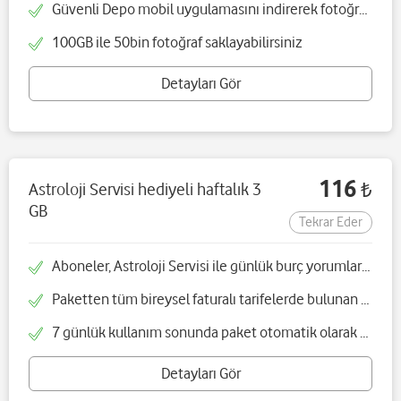
Güvenli Depo mobil uygulamasını indirerek fotoğraf, video, rehber ve dosyalarınızı güvenle saklayabilirsiniz
100GB ile 50bin fotoğraf saklayabilirsiniz
Detayları Gör
116
Astroloji Servisi hediyeli haftalık 3
₺
GB
Tekrar Eder
Aboneler, Astroloji Servisi ile günlük burç yorumlarını,günün tarot yorumları ve olumlama içeriklerini 7070'ten günlük SMS olarak alır
Paketten tüm bireysel faturalı tarifelerde bulunan müşterilerimiz yararlanabilir
7 günlük kullanım sonunda paket otomatik olarak yenilenir ve iptal edilmediği sürece Astroloji Servisi ile günlük SMS'ler almaya devam edebilirsiniz
Detayları Gör