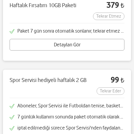
379
Haftalık Fırsatım 10GB Paketi
₺
Tekrar Etmez
Paket 7 gün sonra otomatik sonlanır, tekrar etmez ve tek seferliktir
Detayları Gör
99
Spor Servisi hediyeli haftalık 2 GB
₺
Tekrar Eder
Aboneler, Spor Servisi ile Futboldan tenise, basketboldan Formula 1'e Turkiye ve dunyadan spor haberleri SPOR PAKETI 7070'ten günlük SMS olarak alır
7 günlük kullanım sonunda paket otomatik olarak yenilenir
iptal edilmediği sürece Spor Servisi'nden faydalanmaya devam edebilirsiniz