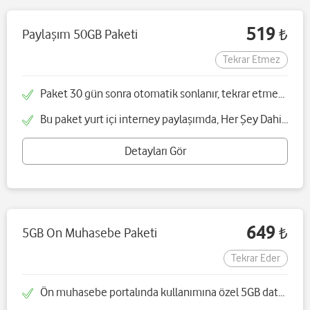
519
Paylaşım 50GB Paketi
₺
Tekrar Etmez
Paket 30 gün sonra otomatik sonlanır, tekrar etmez ve tek seferliktir
Bu paket yurt içi interney paylaşımda, Her Şey Dahil Pasaport ve Her Şey Dahil Pasaport Dünya kapsamında yurt dışı internet paylaşımında geçerlidir
Detayları Gör
649
5GB On Muhasebe Paketi
₺
Tekrar Eder
Ön muhasebe portalında kullanımına özel 5GB data paketi sunulacaktır