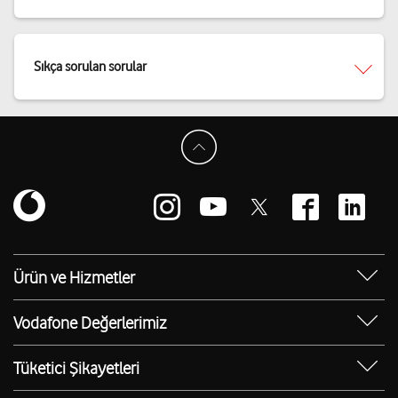
Sıkça sorulan sorular
Ürün ve Hizmetler
Yanımda Uygulaması
Vodafone Değerlerimiz
Vodafone 4.5G
Sosyal Destek
Ürünler
Tüketici Şikayetleri
Erişilebilir Mağazalar
Toptan
Şikayet Talebi Oluşturma/Takibi