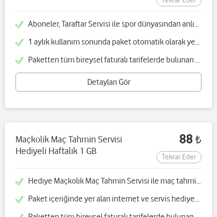
Tekrar Eder
Aboneler, Taraftar Servisi ile spor dünyasından anlık gelişmeleri ve görüntülü haberleri 7070'ten günlük SMS olarak alır
1 aylık kullanım sonunda paket otomatik olarak yenilenir ve iptal edilmediği sürece Taraftar Servisi'nden faydalanmaya devam edebilirsiniz
Paketten tüm bireysel faturalı tarifelerde bulunan müşterilerimiz yararlanabilir
Detayları Gör
88
Maçkolik Maç Tahmin Servisi
₺
Hediyeli Haftalık 1 GB
Tekrar Eder
Hediye Maçkolik Maç Tahmin Servisi ile maç tahminleri SMS ile gönderilecektir
Paket içeriğinde yer alan internet ve servis hediyesi satın alındığı tarihten itibaren 7 gün boyunca geçerli olup paketin yenilemesi ile birlikte serviste ücretsiz olarak yenilenecektir
Paketten tüm bireysel faturalı tarifelerde bulunan müşterilerimiz yararlanabilir