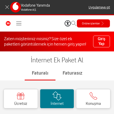
Vodafone Yanımda
Uygulamaya git
Vodafone A.Ş.
Online işlemler
Zaten müşterimiz misiniz? Size özel ek
Giriş
paketleri görüntülemek için hemen giriş yapın!
Yap
İnternet Ek Paket Al
Faturalı
Faturasız
Ücretsiz
İnternet
Konuşma