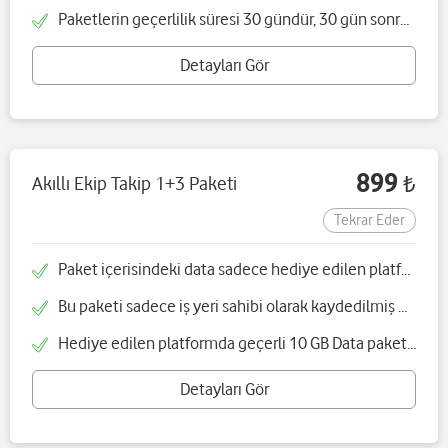
Paketlerin geçerlilik süresi 30 gündür, 30 gün sonra paket otomatik yenilenmektedir
Detayları Gör
899
Akıllı Ekip Takip 1+3 Paketi
₺
Tekrar Eder
Paket içerisindeki data sadece hediye edilen platform yönüne geçerlidir
Bu paketi sadece iş yeri sahibi olarak kaydedilmiş müşteriler alabilir
Hediye edilen platformda geçerli 10 GB Data paketinin yanında saha çalışanlarının mobil uygulamadan anlık olarak takip edip yönetebileceğiniz Akıllı Ekip Takip çözümü hediyedir
Detayları Gör