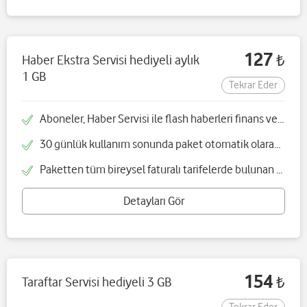
127
Haber Ekstra Servisi hediyeli aylık
₺
1 GB
Tekrar Eder
Aboneler, Haber Servisi ile flash haberleri finans ve hava durumu bilgilendirmelerini 7070'ten günlük SMS olarak alır
30 günlük kullanım sonunda paket otomatik olarak yenilenir ve iptal edilmediği sürece Haber Servisi'nden faydalanmaya devam edebilirler
Paketten tüm bireysel faturalı tarifelerde bulunan müşterilerimiz yararlanabilir
Detayları Gör
154
Taraftar Servisi hediyeli 3 GB
₺