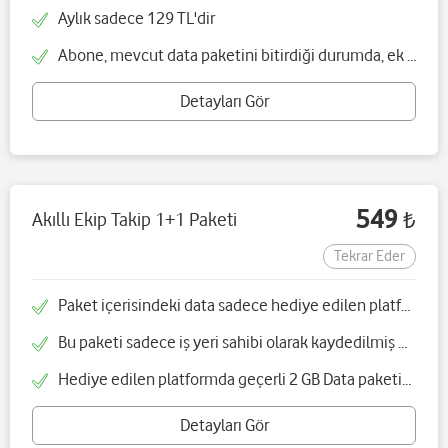
Aylık sadece 129 TL'dir
Abone, mevcut data paketini bitirdiği durumda, ek data paketi satın alabilecektir
Detayları Gör
549
Akıllı Ekip Takip 1+1 Paketi
₺
Tekrar Eder
Paket içerisindeki data sadece hediye edilen platform yönüne geçerlidir
Bu paketi sadece iş yeri sahibi olarak kaydedilmiş müşteriler alabilir
Hediye edilen platformda geçerli 2 GB Data paketinin yanında saha çalışanlarının mobil uygulamadan anlık olarak takip edip yönetebileceğiniz Akıllı Ekip Takip çözümü hediyedir
Detayları Gör