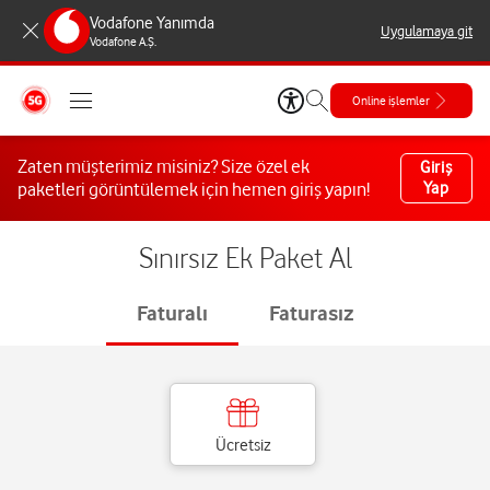
Vodafone Yanımda
Uygulamaya git
Vodafone A.Ş.
Online işlemler
Zaten müşterimiz misiniz? Size özel ek
Giriş
paketleri görüntülemek için hemen giriş yapın!
Yap
Sınırsız Ek Paket Al
Faturalı
Faturasız
Ücretsiz