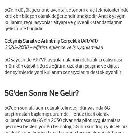
5G’nin düşük gecikme avantajı, otonom araç teknolojilerinde
kritik bir bileşen olarak değerlendirilmektedir. Ancak yaygın
kullanım; regülasyonlar, altyapı ve güvenlik standartlarının
gelişimine bağlıdır.
Gelişmiş Sanal ve Artırılmış Gerçeklik (AR/VR)
2026–2030 – eğitim, eğlence ve iş uygulamaları
5G sayesinde AR/VR uygulamalarının daha akıcı çalışması
mümkün olabilir. Bu da eğitim, uzaktan çalışma ve dijital
deneyimlerde yeni kullanım senaryolarını destekleyebilir.
5G'den Sonra Ne Gelir?
5G'den sonraki adım olarak teknoloji dünyasında 6G
araştırmaları başlamış durumda. Henüz ticari olarak
kullanılmasa da 6G'nin 2030 civarında pilot uygulamalara
geçmesi bekleniyor. Bu teknoloji, 5G'nin sunduğu yüksek hız
ve düşük gecikmeyi daha da ileriye taşıyacak; veri iletimini