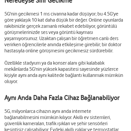
Neredeyse Sıfır Gecikme
5G'nin gecikmesi 1 ms civarına kadar düşüyor; bu 4.5G'ye
göre yaklaşık 10 kat daha düşük bir değer. Online oyunlarda
rakibinizle gerçek zamanlı rekabet edebiliyor, görüntülü
görüşmelerinizde ses veya görüntü kayması
yaşamıyorsunuz. Uzaktan çalışan bir öğretmen canlı ders
verirken öğrencilerle anında etkileşime girebilir; bir doktor
hastasıyla online görüşmesini gecikmesiz sürdürebilir.
Özellikle stadyum ya da konser alanı gibi kalabalık
mekânlarda 5G'nin yüksek kapasitesi sayesinde yüzlerce
kişiyle aynı anda aynı kalitede bağlantı kullanmak mümkün
oluyor.
Aynı Anda Daha Fazla Cihaz Bağlanabiliyor
5G, milyonlarca cihazın aynı anda internete
bağlanabilmesini mümkün kılıyor. Akıllı ev sistemleri,
güvenlik kameraları, trafik ışıkları ve şehir sensörleri
kesintisiz çalışabiliyor. Evdeki akıllı ışıklar ve termostatlar