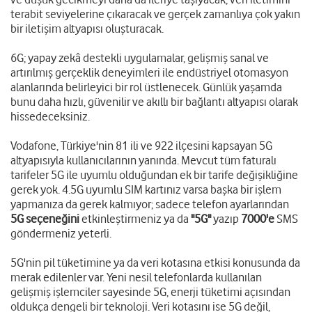
terabit seviyelerine çıkaracak ve gerçek zamanlıya çok yakın
bir iletişim altyapısı oluşturacak.
6G; yapay zekâ destekli uygulamalar, gelişmiş sanal ve
artırılmış gerçeklik deneyimleri ile endüstriyel otomasyon
alanlarında belirleyici bir rol üstlenecek. Günlük yaşamda
bunu daha hızlı, güvenilir ve akıllı bir bağlantı altyapısı olarak
hissedeceksiniz.
Vodafone, Türkiye'nin 81 ili ve 922 ilçesini kapsayan 5G
altyapısıyla kullanıcılarının yanında. Mevcut tüm faturalı
tarifeler 5G ile uyumlu olduğundan ek bir tarife değişikliğine
gerek yok. 4.5G uyumlu SIM kartınız varsa başka bir işlem
yapmanıza da gerek kalmıyor; sadece telefon ayarlarından
5G seçeneğini
etkinleştirmeniz ya da
"5G"
yazıp
7000'e
SMS
göndermeniz yeterli.
5G'nin pil tüketimine ya da veri kotasına etkisi konusunda da
merak edilenler var. Yeni nesil telefonlarda kullanılan
gelişmiş işlemciler sayesinde 5G, enerji tüketimi açısından
oldukça dengeli bir teknoloji. Veri kotasını ise 5G değil,