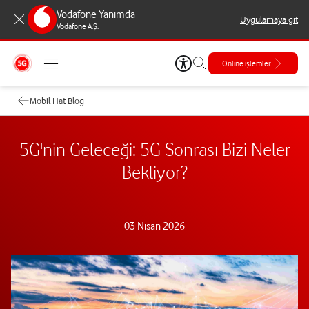
Vodafone Yanımda
Uygulamaya git
Vodafone A.Ş.
Online işlemler
Mobil Hat Blog
5G'nin Geleceği: 5G Sonrası Bizi Neler
Bekliyor?
03 Nisan 2026