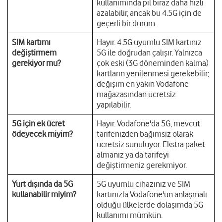
kullanımında pil biraz daha hızlı
azalabilir, ancak bu 4.5G için de
geçerli bir durum.
SIM kartımı
Hayır. 4.5G uyumlu SIM kartınız
değiştirmem
5G ile doğrudan çalışır. Yalnızca
gerekiyor mu?
çok eski (3G döneminden kalma)
kartların yenilenmesi gerekebilir;
değişim en yakın Vodafone
mağazasından ücretsiz
yapılabilir.
5G için ek ücret
Hayır. Vodafone'da 5G, mevcut
ödeyecek miyim?
tarifenizden bağımsız olarak
ücretsiz sunuluyor. Ekstra paket
almanız ya da tarifeyi
değiştirmeniz gerekmiyor.
Yurt dışında da 5G
5G uyumlu cihazınız ve SIM
kullanabilir miyim?
kartınızla Vodafone'un anlaşmalı
olduğu ülkelerde dolaşımda 5G
kullanımı mümkün.