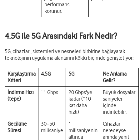
performans
korunur.
4.5G ile 5G Arasındaki Fark Nedir?
5G, cihazları, sistemleri ve nesneleri birbirine bağlayarak
teknolojinin uygulama alanlarını köklü biçimde genişletiyor:
Karşılaştırma
4.5G
5G
Ne Anlama
Kriteri
Gelir?
İndirme Hızı
~1 Gbps
20 Gbps'ye
Büyük dosyalar
(tepe)
kadar (~10
saniyeler
kat daha
içinde
hızlı)
indirilebilir.
Gecikme
30–50
1
Cihazlar
Süresi
milisaniye
milisaniyenin
neredeyse
altında
anında yanıt