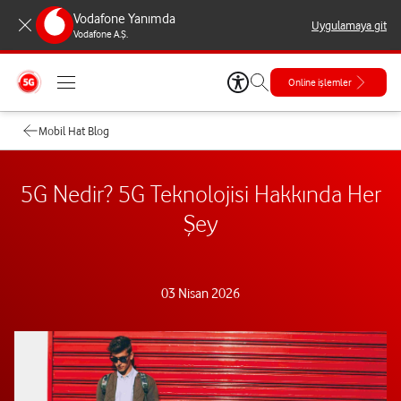
Vodafone Yanımda
Uygulamaya git
Vodafone A.Ş.
Online işlemler
Mobil Hat Blog
5G Nedir? 5G Teknolojisi Hakkında Her
Şey
03 Nisan 2026