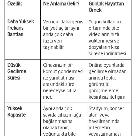
Özellik
Ne Anlama Gelir?
Günlük Hayattan
Örnek
Daha Yüksek
Veri için daha geniş
Yoğun kullanım
Frekans
bir 'yol' açılır; aynı
ortamında bile
Bantları
anda çok daha
videoların hızlı
fazla veri
yüklenmesi ve
taşınabilir.
dosyaların kısa
sürede indirilmesi
Düşük
Cihazınızın bir
Online oyunlarda
Gecikme
komut göndermesi
gecikme olmadan
Süresi
ile yanıt alması
anında tepki,
arasındaki süre
görüntülü
neredeyse sıfıra
görüşmelerde
iner.
kesintisiz iletişim
Yüksek
Aynı anda çok
Stadyum, konser
Kapasite
sayıda cihazın ağa
alanı veya
bağlanmasına
havalimanında
olanak tanır;
internetin
yoğunlukta bile
yavaşlamaması