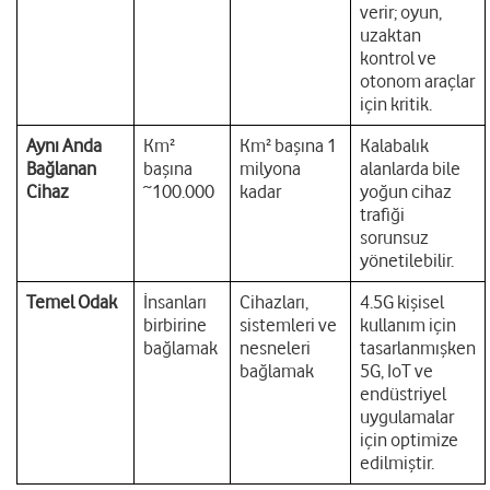
verir; oyun,
uzaktan
kontrol ve
otonom araçlar
için kritik.
Aynı Anda
Km²
Km² başına 1
Kalabalık
Bağlanan
başına
milyona
alanlarda bile
Cihaz
~100.000
kadar
yoğun cihaz
trafiği
sorunsuz
yönetilebilir.
Temel Odak
İnsanları
Cihazları,
4.5G kişisel
birbirine
sistemleri ve
kullanım için
bağlamak
nesneleri
tasarlanmışken
bağlamak
5G, IoT ve
endüstriyel
uygulamalar
için optimize
edilmiştir.