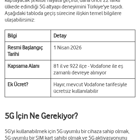
kapsayacak şekilde hayata geçirdi; daha önce 22 farklı
ülkede edindiği 5G altyapı deneyimini Türkiye'ye taşıdı.
Aşağıdaki tabloda geçiş sürecine ilişkin temel bilgilere
ulaşabilirsiniz:
Bilgi
Detay
Resmi Başlangıç
1 Nisan 2026
Tarihi
Kapsama Alanı
81 il ve 922 ilçe - Vodafone ile eş
zamanlı devreye alınıyor
Ek Ücret?
Hayır, mevcut Vodafone tarifesiyle
ücretsiz kullanılabilir
5G İçin Ne Gerekiyor?
5G'yi kullanabilmek için 5G uyumlu bir cihaza sahip olmak,
5G uyumlu bir SIM kart sahibi olmak ve 5G aktivasyonunu