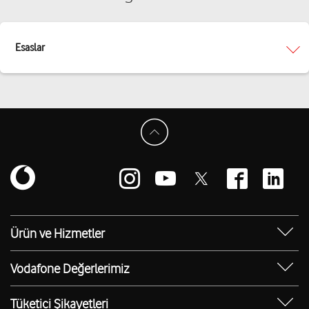
Esaslar
Ürün ve Hizmetler
Yanımda Uygulaması
Vodafone Değerlerimiz
Vodafone 4.5G
Sosyal Destek
Ürünler
Tüketici Şikayetleri
Erişilebilir Mağazalar