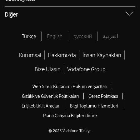
Sultanlar Ligi Puan Durumu
İnsan Kaynakları Blog
Bilinmeyen Numaralar
Apple Telefonlar
IP Sorgulama
Sultanlar Ligi Fikstür
Diğer
Yaşam Blog
Hasar Sorgulama Servisi
Samsung Telefonlar
Bireysel Abonelik Sözleşmesi
Sultanlar Ligi Canlı Skor
Vodafone Türkiye Vakfı
Hediye Çarkı
Tüm Yardım
Tüm Voleybol
Vodafone Medya Merkezi
Türkçe
English
русский
العربية
Sınırsız ChatGPT
Vodafone Finansman
Resmi Tatiller
Vodafone Pay
Kurumsal
Hakkımızda
İnsan Kaynakları
Brütten Nete Maaş Hesaplama
CV Hazırlama
Bize Ulaşın
Vodafone Group
Öğrenci Telefon İndirimi
Web Sitesi Kullanımı Hüküm ve Şartları
Öğrenci Tablet Bilgisayar İndirimi
Gizlilik ve Güvenlik Politikaları
Çerez Politikası
Kupon Kodu
Erişilebilirlik Araçları
Bilgi Toplumu Hizmetleri
Tarife Karşılaştırma
Planlı Çalışma Bilgilendirme
© 2026 Vodafone Türkiye