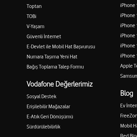
iPhone 
Toptan
iPhone 
TOBi
iPhone 
V-Yaşam
iPhone 
Güvenli İnternet
iPhone 
E-Devlet ile Mobil Hat Başvurusu
iPhone 
Numara Taşıma Yeni Hat
Apple T
Bağış Toplama Talep Formu
Samsung
Vodafone Değerlerimiz
Blog
Sosyal Destek
Ev İnter
Erişilebilir Mağazalar
FreeZon
E-Atık Geri Dönüşümü
Mobil H
Sürdürülebilirlik
Red Blo