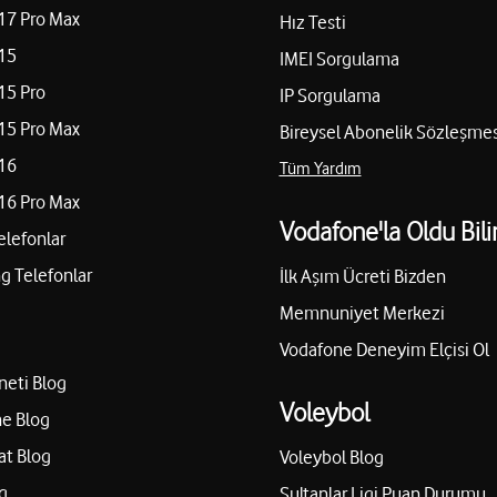
17 Pro Max
Hız Testi
15
IMEI Sorgulama
15 Pro
IP Sorgulama
15 Pro Max
Bireysel Abonelik Sözleşmes
16
Tüm Yardım
16 Pro Max
Vodafone'la Oldu Bili
elefonlar
 Telefonlar
İlk Aşım Ücreti Bizden
Memnuniyet Merkezi
Vodafone Deneyim Elçisi Ol
neti Blog
Voleybol
e Blog
at Blog
Voleybol Blog
g
Sultanlar Ligi Puan Durumu