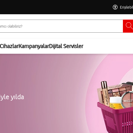
Erişilebi
Cihazlar
Kampanyalar
Dijital Servisler
yle yılda