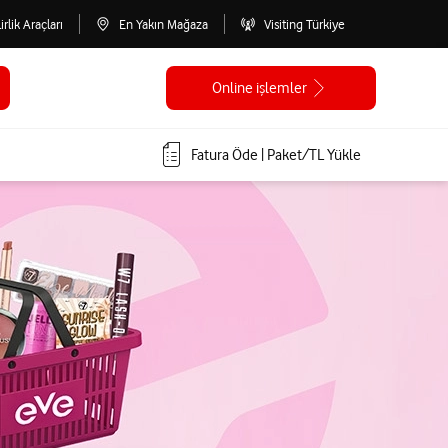
lirlik Araçları
En Yakın Mağaza
Visiting Türkiye
Online işlemler
Fatura Öde | Paket/TL Yükle