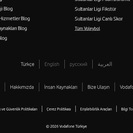
ji Blog
Sultanlar Ligi Fikstür
Hizmetler Blog
Sultanlar Ligi Canlı Skor
aynakları Blog
Tüm Voleybol
Blog
Türkçe
English
русский
العربية
Hakkımızda
İnsan Kaynakları
Bize Ulaşın
Vodaf
ik ve Güvenlik Politikaları
Çerez Politikası
Erişilebilirlik Araçları
Bilgi T
© 2026 Vodafone Türkiye