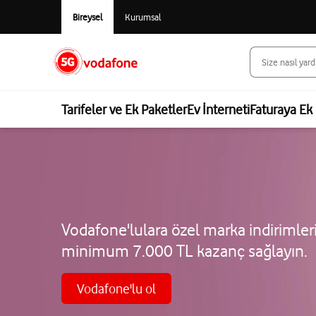
Bireysel
Kurumsal
Tarifeler ve Ek Paketler
Ev İnterneti
Faturaya Ek 
Vodafone'lulara özel marka indirimleri
minimum 7.000 TL kazanç sağlayın.
Vodafone'lu ol