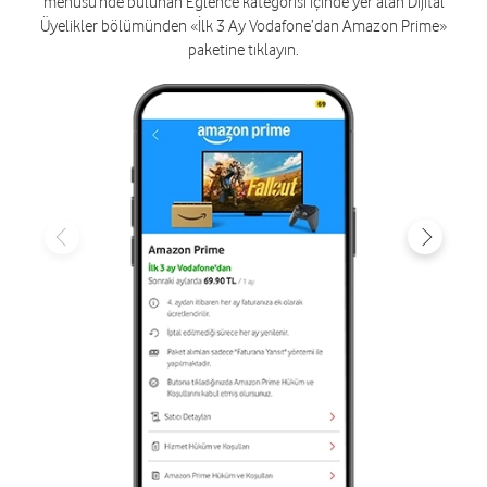
menüsü’nde bulunan Eğlence kategorisi içinde yer alan Dijital
Üyelikler bölümünden «İlk 3 Ay Vodafone’dan Amazon Prime»
paketine tıklayın.