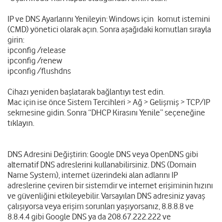
IP ve DNS Ayarlarını Yenileyin: Windows için komut istemini
(CMD) yönetici olarak açın. Sonra aşağıdaki komutları sırayla
girin:
ipconfig /release
ipconfig /renew
ipconfig /flushdns
Cihazı yeniden başlatarak bağlantıyı test edin.
Mac için ise önce Sistem Tercihleri > Ağ > Gelişmiş > TCP/IP
sekmesine gidin. Sonra “DHCP Kirasını Yenile” seçeneğine
tıklayın.
DNS Adresini Değiştirin: Google DNS veya OpenDNS gibi
alternatif DNS adreslerini kullanabilirsiniz. DNS (Domain
Name System), internet üzerindeki alan adlarını IP
adreslerine çeviren bir sistemdir ve internet erişiminin hızını
ve güvenliğini etkileyebilir. Varsayılan DNS adresiniz yavaş
çalışıyorsa veya erişim sorunları yaşıyorsanız, 8.8.8.8 ve
8.8.4.4 gibi Google DNS ya da 208.67.222.222 ve