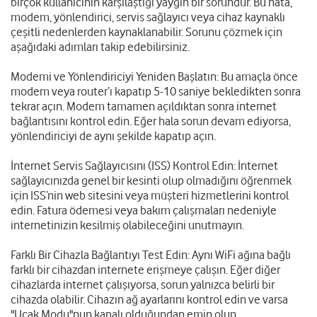
birçok kullanıcının karşılaştığı yaygın bir sorundur. Bu hata,
modem, yönlendirici, servis sağlayıcı veya cihaz kaynaklı
çeşitli nedenlerden kaynaklanabilir. Sorunu çözmek için
aşağıdaki adımları takip edebilirsiniz.
Modemi ve Yönlendiriciyi Yeniden Başlatın: Bu amaçla önce
modem veya router’ı kapatıp 5-10 saniye bekledikten sonra
tekrar açın. Modem tamamen açıldıktan sonra internet
bağlantısını kontrol edin. Eğer hala sorun devam ediyorsa,
yönlendiriciyi de aynı şekilde kapatıp açın.
İnternet Servis Sağlayıcısını (ISS) Kontrol Edin: İnternet
sağlayıcınızda genel bir kesinti olup olmadığını öğrenmek
için ISS’nin web sitesini veya müşteri hizmetlerini kontrol
edin. Fatura ödemesi veya bakım çalışmaları nedeniyle
internetinizin kesilmiş olabileceğini unutmayın.
Farklı Bir Cihazla Bağlantıyı Test Edin: Aynı WiFi ağına bağlı
farklı bir cihazdan internete erişmeye çalışın. Eğer diğer
cihazlarda internet çalışıyorsa, sorun yalnızca belirli bir
cihazda olabilir. Cihazın ağ ayarlarını kontrol edin ve varsa
"Uçak Modu"nun kapalı olduğundan emin olun.