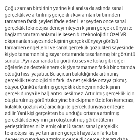
Çoğu zaman birbirinin yerine kullanılsa da aslında sanal
gerçeklik ve artırılmış gerçeklik kavramları birbirinden
tamamen farklı şeyleri ifade eder. Her şeyden önce sanal
gerçeklik teknolojisi deneyimleyen kişinin gerçek dünya ile
bağlantısını tam anlamı ile kesen bir teknolojidir. Özel VR
ekipmanları sayesinde kişinin gerçek dünyayı görüşü
tamamen engellenir ve sanal gerçeklik gözlükleri sayesinde
kişiye tamamen bilgisayar ortamında tasarlanmış bir görüntü
sunulur. Aynı zamanda bu görüntü ses ve koku gibi diğer
öğelerle de desteklenerek kişiye tamamen farklı bir ortamda
olduğu hissi yaşatılır. Bu açıdan bakıldığında artırılmış
gerçeklik teknolojisinin farkı da net şekilde ortaya çıkmış
oluyor. Çünkü artırılmış gerçeklik deneyiminde kişinin
gerçek dünya ile bağlantısı kesilmez. Artırılmış gerçeklik için
oluşturulmuş görüntüler yine bir ekipman (telefon kamerası,
kulaklık, gözlük vb.) aracılığı ile gerçek dünyaya entegre
edilir. Yani kişi gerçekten bulunduğu ortama artırılmış
gerçeklik deneyimi için oluşturulmuş görüntülerin
yerleştirilmesini izlemiş olur. Kısacası sanal gerçeklik
teknolojisi kişiye tamamen gerçek hayattan farklı bir
deneyim sunarken artırılmış gerçeklik gerçek hayatı daha