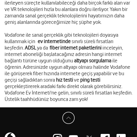
ilerleyen süreçte kullanılabileceği daha birçok farklı alan var
ve VR teknolojileri hızla bu alanlara doğru ilerliyor. Yakın bir
zamanda sanal gerçeklik teknolojilerini hayatımızın daha
geniş alanlarında göreceğimize hiç şüphe yok.
Vodafone ile sanal gerçeklik gibi teknolojileri doyasıya
kullanmak için
ev internetinde
sınırlı süreli fırsatları
keşfedin.
ADSL
ya da
fiber internet paketlerin
i
inceleyin,
internet aboneliği başlatacağınız adresin hangi internet
bağlantı türüne uygun olduğunu
altyapı sorgulama
ile
öğrenin. Adresinizde uygun altyapı olması halinde Vodafone
ile görüşerek fiber hızında internete geçiş yapabilir ve bu
geçişi sağladıktan sonra
hız testi
ve
ping testi
gerçekleştirerek aradaki farkı direkt olarak görebilirsiniz.
Vodafone Ev İnterneti'ne gelin, sınırlı süreli fırsatları keşfedin.
Üstelik taahhüdünüz boyunca zam yok!