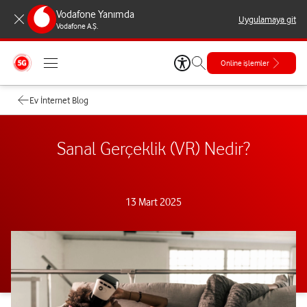
Vodafone Yanımda
Uygulamaya git
Vodafone A.Ş.
Online işlemler
Ev İnternet Blog
Sanal Gerçeklik (VR) Nedir?
13 Mart 2025