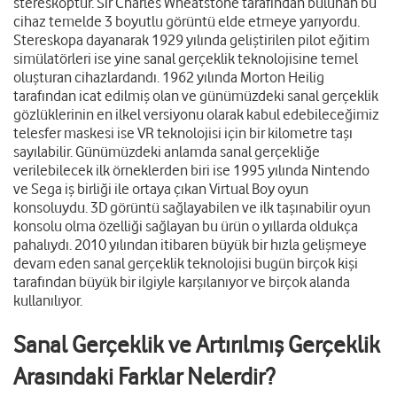
stereskoptur. Sir Charles Wheatstone tarafından bulunan bu
cihaz temelde 3 boyutlu görüntü elde etmeye yarıyordu.
Stereskopa dayanarak 1929 yılında geliştirilen pilot eğitim
simülatörleri ise yine sanal gerçeklik teknolojisine temel
oluşturan cihazlardandı. 1962 yılında Morton Heilig
tarafından icat edilmiş olan ve günümüzdeki sanal gerçeklik
gözlüklerinin en ilkel versiyonu olarak kabul edebileceğimiz
telesfer maskesi ise VR teknolojisi için bir kilometre taşı
sayılabilir. Günümüzdeki anlamda sanal gerçekliğe
verilebilecek ilk örneklerden biri ise 1995 yılında Nintendo
ve Sega iş birliği ile ortaya çıkan Virtual Boy oyun
konsoluydu. 3D görüntü sağlayabilen ve ilk taşınabilir oyun
konsolu olma özelliği sağlayan bu ürün o yıllarda oldukça
pahalıydı. 2010 yılından itibaren büyük bir hızla gelişmeye
devam eden sanal gerçeklik teknolojisi bugün birçok kişi
tarafından büyük bir ilgiyle karşılanıyor ve birçok alanda
kullanılıyor.
Sanal Gerçeklik ve Artırılmış Gerçeklik
Arasındaki Farklar Nelerdir?