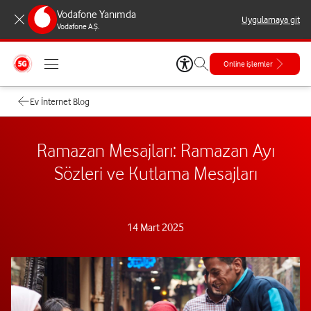
Vodafone Yanımda
Uygulamaya git
Vodafone A.Ş.
Online işlemler
Ev İnternet Blog
Ramazan Mesajları: Ramazan Ayı
Sözleri ve Kutlama Mesajları
14 Mart 2025