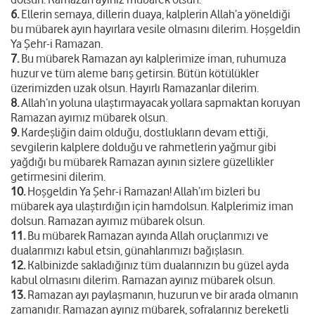
6.
Ellerin semaya, dillerin duaya, kalplerin Allah’a yöneldiği
bu mübarek ayın hayırlara vesile olmasını dilerim. Hoşgeldin
Ya Şehr-i Ramazan.
7.
Bu mübarek Ramazan ayı kalplerimize iman, ruhumuza
huzur ve tüm aleme barış getirsin. Bütün kötülükler
üzerimizden uzak olsun. Hayırlı Ramazanlar dilerim.
8.
Allah’ın yoluna ulaştırmayacak yollara sapmaktan koruyan
Ramazan ayımız mübarek olsun.
9.
Kardeşliğin daim olduğu, dostlukların devam ettiği,
sevgilerin kalplere dolduğu ve rahmetlerin yağmur gibi
yağdığı bu mübarek Ramazan ayının sizlere güzellikler
getirmesini dilerim.
10.
Hoşgeldin Ya Şehr-i Ramazan! Allah’ım bizleri bu
mübarek aya ulaştırdığın için hamdolsun. Kalplerimiz iman
dolsun. Ramazan ayımız mübarek olsun.
11.
Bu mübarek Ramazan ayında Allah oruçlarımızı ve
dualarımızı kabul etsin, günahlarımızı bağışlasın.
12.
Kalbinizde sakladığınız tüm dualarınızın bu güzel ayda
kabul olmasını dilerim. Ramazan ayınız mübarek olsun.
13.
Ramazan ayı paylaşmanın, huzurun ve bir arada olmanın
zamanıdır. Ramazan ayınız mübarek, sofralarınız bereketli