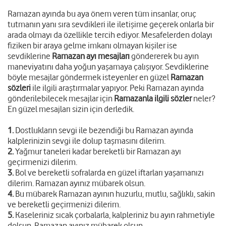
Ramazan ayında bu aya önem veren tüm insanlar, oruç
tutmanın yanı sıra sevdikleri ile iletişime geçerek onlarla bir
arada olmayı da özellikle tercih ediyor. Mesafelerden dolayı
fiziken bir araya gelme imkanı olmayan kişiler ise
sevdiklerine
Ramazan ayı mesajları
göndererek bu ayın
maneviyatını daha yoğun yaşamaya çalışıyor. Sevdiklerine
böyle mesajlar göndermek isteyenler en güzel
Ramazan
sözleri
ile ilgili araştırmalar yapıyor. Peki Ramazan ayında
gönderilebilecek mesajlar için
Ramazanla ilgili sözler
neler?
En güzel mesajları sizin için derledik.
1.
Dostlukların sevgi ile bezendiği bu Ramazan ayında
kalplerinizin sevgi ile dolup taşmasını dilerim.
2.
Yağmur taneleri kadar bereketli bir Ramazan ayı
geçirmenizi dilerim.
3.
Bol ve bereketli sofralarda en güzel iftarları yaşamanızı
dilerim. Ramazan ayınız mübarek olsun.
4.
Bu mübarek Ramazan ayının huzurlu, mutlu, sağlıklı, sakin
ve bereketli geçirmenizi dilerim.
5.
Kaseleriniz sıcak çorbalarla, kalpleriniz bu ayın rahmetiyle
dolsun. Ramazan ayınız mübarek olsun.