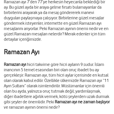
Ramazan ayı 7’den 77’ye herkesin heyecanla beklediği bir
ay. Bu güzel ayda bir araya gelme fırsatı bulamayanlar da
birbirlerini arayarak ya da mesaj göndererek manevi
duyguları paylaşmaya çalışıyor. Birbirlerine güzel mesajlar
göndermek isteyenler, internette en güzel Ramazan ayı
mesajlarını arıyorlar. Peki Ramazan ayının önemi nedir ve en
güzel Ramazan mesajları nelerdir? Merak edenler için tüm
detaylar içeriğimizde.
Ramazan Ayı
Ramazan ayı
hicri takvime göre hicri ayların 9.sudur. İslam
inancının 5 temel esasından biri olan oruç ibadet bu ay
gerçekleşir. Ramazan ayı, tüm hicri aylar içerisinde en kutsal
olan olarak kabul edilir. Özellikle ülkemizde Ramazan ayı “11
Ayın Sultanı” olarak isimlendirilir. Müslümanlar için önemli
olan bu ayda, yalnızca oruç tutmak değil; yardımlaşmak,
diğer ibadetlere ağırlık vermek, kötü şeylerden uzak durmak
gibi şeyler de önemlidir. Peki
Ramazan ayı ne zaman başlıyor
ve ramazan ayının önemi nedir?