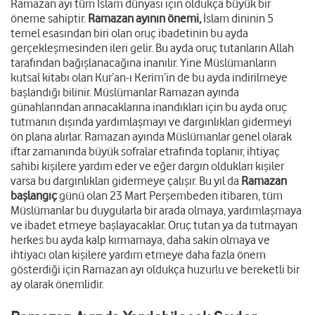
Ramazan ayı tüm İslam dünyası için oldukça büyük bir
öneme sahiptir.
Ramazan ayının önemi,
İslam dininin 5
temel esasından biri olan oruç ibadetinin bu ayda
gerçekleşmesinden ileri gelir. Bu ayda oruç tutanların Allah
tarafından bağışlanacağına inanılır. Yine Müslümanların
kutsal kitabı olan Kur’an-ı Kerim’in de bu ayda indirilmeye
başlandığı bilinir. Müslümanlar Ramazan ayında
günahlarından arınacaklarına inandıkları için bu ayda oruç
tutmanın dışında yardımlaşmayı ve dargınlıkları gidermeyi
ön plana alırlar. Ramazan ayında Müslümanlar genel olarak
iftar zamanında büyük sofralar etrafında toplanır, ihtiyaç
sahibi kişilere yardım eder ve eğer dargın oldukları kişiler
varsa bu dargınlıkları gidermeye çalışır. Bu yıl da
Ramazan
başlangıç
günü olan 23 Mart Perşembeden itibaren, tüm
Müslümanlar bu duygularla bir arada olmaya, yardımlaşmaya
ve ibadet etmeye başlayacaklar. Oruç tutan ya da tutmayan
herkes bu ayda kalp kırmamaya, daha sakin olmaya ve
ihtiyacı olan kişilere yardım etmeye daha fazla önem
gösterdiği için Ramazan ayı oldukça huzurlu ve bereketli bir
ay olarak önemlidir.