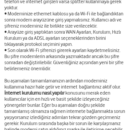
telefon ve internet girişleri varsa splitter kullanmaya gerek
yoktur.
• Modeminize ethernet kablosu ya da Wi-Fi ile bağlandıktan
sonra modem arayüzüne giriş yapmalısınız. Kullanıcı adı ve
şifreniz modeminiz ile birlikte size verilecektir.
• Arayüze giriş yaptıktan sonra WAN Ayarları, Kurulum, Hızlı
Kurulum ya da ADSL ayarları seçeneklerinden birini
tıklayarak protokol seçimini yapın.
• Son olarak Wi-Fi şifrenizi girerek ayarları kaydetmelisiniz.
Bu şifre modemlerin arkasında yazmaktadır ancak bu şifre
sonradan değiştirilebilir. Güvenliğiniz açısından yeni bir şifre
belirlemeniz önemlidir.
Bu aşamaları tamamlamanızın ardından modeminiz
kullanıma hazır hale gelir ve internet bağlantınız aktif olur.
İnternet kurulumu nasıl yapılır
konusunu merak eden
kullanıcılar için en hızlı ve basit şekilde izleyeceğiniz
yönergeler bunlar. Eğer bu aşamaları doğru şekilde
tamamlamış olmanıza rağmen internete bağlanmakta sorun
yaşıyorsanız izlediğiniz adımları tekrar gözden geçirmeniz
gerekir. Kurulum sırasında başka bir sorun ile karşılaşmanız
halinde modemi satın aldığınız marka ile iletişime geçebilir