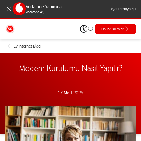
Vodafone Yanımda
Uygulamaya git
Vodafone A.Ş.
Online işlemler
Ev İnternet Blog
Modem Kurulumu Nasıl Yapılır?
17 Mart 2025