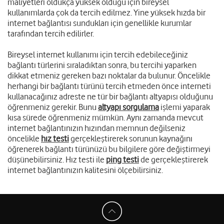
maliyetleri oldukça yüksek olduğu için bireysel
kullanımlarda çok da tercih edilmez. Yine yüksek hızda bir
internet bağlantısı sundukları için genellikle kurumlar
tarafından tercih edilirler.
Bireysel internet kullanımı için tercih edebileceğiniz
bağlantı türlerini sıraladıktan sonra, bu tercihi yaparken
dikkat etmeniz gereken bazı noktalar da bulunur. Öncelikle
herhangi bir bağlantı türünü tercih etmeden önce interneti
kullanacağınız adreste ne tür bir bağlantı altyapısı olduğunu
öğrenmeniz gerekir. Bunu
altyapı sorgulama
işlemi yaparak
kısa sürede öğrenmeniz mümkün. Aynı zamanda mevcut
internet bağlantınızın hızından memnun değilseniz
öncelikle
hız testi
gerçekleştirerek sorunun kaynağını
öğrenerek bağlantı türünüzü bu bilgilere göre değiştirmeyi
düşünebilirsiniz. Hız testi ile
ping testi
de gerçekleştirerek
internet bağlantınızın kalitesini ölçebilirsiniz.