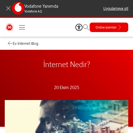
Vodafone Yanımda
Uygulamaya git
Vodafone A.Ş.
Online işlemler
Ev İnternet Blog
İnternet Nedir?
20 Ekim 2025