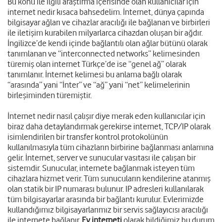
Bu konu ile ilgili araştırma içerisinde olan kullanıcılar için
internet nedir kısaca bahsedelim. İnternet, dünya çapında
bilgisayar ağları ve cihazlar aracılığı ile bağlanan ve birbirleri
ile iletişim kurabilen milyarlarca cihazdan oluşan bir ağdır.
İngilizce’de kendi içinde bağlantılı olan ağlar bütünü olarak
tanımlanan ve “interconnected networks” kelimesinden
türemiş olan internet Türkçe’de ise “genel ağ” olarak
tanımlanır. İnternet kelimesi bu anlama bağlı olarak
“arasında” yani “İnter” ve “ağ” yani “net” kelimelerinin
birleşiminden türemiştir.
İnternet nedir nasıl çalışır diye merak eden kullanıcılar için
biraz daha detaylandırmak gerekirse internet, TCP/IP olarak
isimlendirilen bir transfer kontrol protokolünün
kullanılmasıyla tüm cihazların birbirine bağlanması anlamına
gelir. İnternet, server ve sunucular vasıtası ile çalışan bir
sistemdir. Sunucular, internete bağlanmak isteyen tüm
cihazlara hizmet verir. Tüm sunucuların kendilerine atanmış
olan statik bir IP numarası bulunur. IP adresleri kullanılarak
tüm bilgisayarlar arasında bir bağlantı kurulur. Evlerimizde
kullandığımız bilgisayarlarımız bir servis sağlayıcısı aracılığı
ile internete bağlanır.
Ev interneti
olarak bildiğimiz bu durum