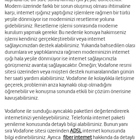
Modem üzerinde farklı bir sorun oluşmuş olması ihtimaline
karşı, internet ışığınız yaptığınız işlemlere rağmen bir türlü
yeşile dönmüyor ise modeminizi resetleme yoluna
gidebilirsiniz. Resetleme işlemi sonrasında modeme
kurulum yapmak gerekir. Bu nedenle konuya hakimseniz
işlemi kendiniz gerçekleştirebilir veya internet
sağlayıcınızdan destek alabilirsiniz. Yukarıda bahsedilen olası
durumlara ve yaptıklarınıza rağmen modeminizin internet
ışığı hala yeşile dönmüyor ise internet sağlayıcınızla
görüşmeniz avantaj sağlayacaktır. Örneğin; Vodafone resmi
sitesi üzerinden veya müşteri destek numaralarından günün
her saati yardım alabilirsiniz. Vodafone ile kolaylıkla iletişime
geçerek, problemin arıza kaynaklı olup olmadığını
öğrenebilir ve konuşma sonunda etkili bir çözüm önerisine
kavuşabilirsiniz.
Vodafone ile sunduğu ayrıcalıklı paketleri değerlendirerek
internetinizi yenileyebilirsiniz. Telefonla internet paketi
yenileme konusunda detaylı bilgi alabilirsiniz. Bunun yanı
sıra Vodafone sitesi üzerinden
ADSL
internet konusunda
bilgi edinebilirsiniz. Ayrıca
fiber internet
hakkında da detaylı