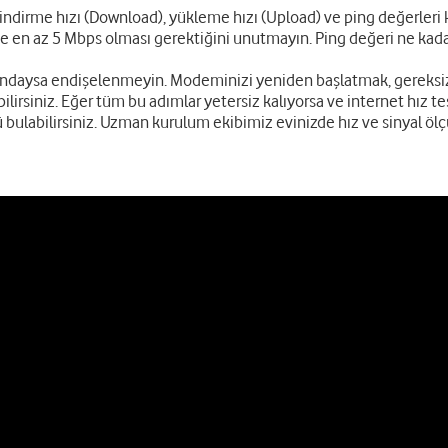
dirme hızı (Download), yükleme hızı (Upload) ve ping değerleri karş
e en az 5 Mbps olması gerektiğini unutmayın. Ping değeri ne kadar 
ltındaysa endişelenmeyin. Modeminizi yeniden başlatmak, gereksiz
bilirsiniz. Eğer tüm bu adımlar yetersiz kalıyorsa ve internet hız t
 bulabilirsiniz. Uzman kurulum ekibimiz evinizde hız ve sinyal ö