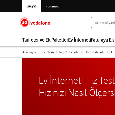
Bireysel
Kurumsal
Tarifeler ve Ek Paketler
Ev İnterneti
Faturaya Ek 
Ana Sayfa
Ev İnternet Blog
Ev İnterneti Hız Testi: İnternet Hı
Ev İnterneti Hız Test
Hızınızı Nasıl Ölçers