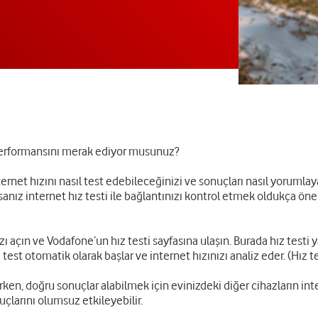
ız performansını merak ediyor musunuz?
ternet hızını nasıl test edebileceğinizi ve sonuçları nasıl yorumla
nız internet hız testi ile bağlantınızı kontrol etmek oldukça öne
zı açın ve Vodafone’un hız testi sayfasına ulaşın. Burada hız testi
test otomatik olarak başlar ve internet hızınızı analiz eder. (Hız te
rken, doğru sonuçlar alabilmek için evinizdeki diğer cihazların i
uçlarını olumsuz etkileyebilir.