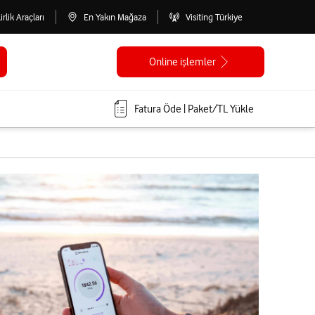
lirlik Araçları
En Yakın Mağaza
Visiting Türkiye
Online işlemler
Fatura Öde | Paket/TL Yükle