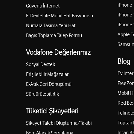
iPhone 
Güvenli İnternet
iPhone 
E-Devlet ile Mobil Hat Başvurusu
iPhone 
Numara Taşıma Yeni Hat
Apple T
Bağış Toplama Talep Formu
Samsung
Vodafone Değerlerimiz
Blog
Sosyal Destek
Ev İnter
Erişilebilir Mağazalar
FreeZon
E-Atık Geri Dönüşümü
Mobil H
Sürdürülebilirlik
Red Blo
Tüketici Şikayetleri
Teknolo
Toptan 
Şikayet Talebi Oluşturma/Takibi
İnsan K
Borç Alacak Sorgulama