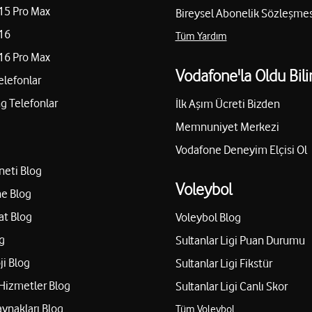
15 Pro Max
Bireysel Abonelik Sözleşmes
16
Tüm Yardım
16 Pro Max
Vodafone'la Oldu Bili
elefonlar
 Telefonlar
İlk Aşım Ücreti Bizden
Memnuniyet Merkezi
Vodafone Deneyim Elçisi Ol
neti Blog
Voleybol
e Blog
at Blog
Voleybol Blog
g
Sultanlar Ligi Puan Durumu
ji Blog
Sultanlar Ligi Fikstür
Hizmetler Blog
Sultanlar Ligi Canlı Skor
aynakları Blog
Tüm Voleybol