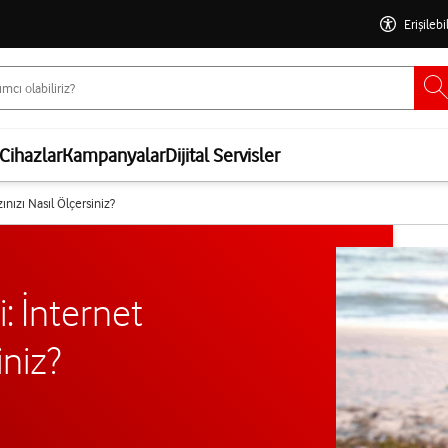
Erişilebi
Cihazlar
Kampanyalar
Dijital Servisler
zınızı Nasıl Ölçersiniz?
i: İnternet
iniz?