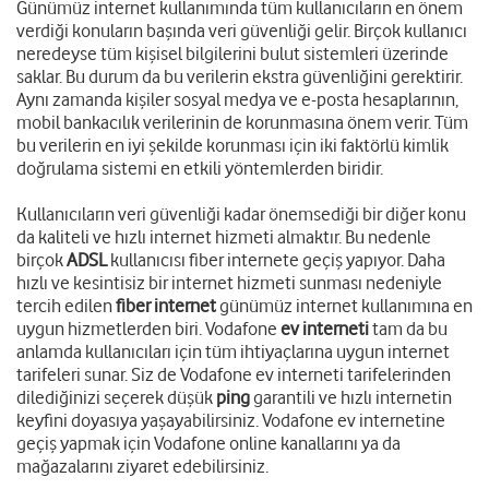
Günümüz internet kullanımında tüm kullanıcıların en önem
verdiği konuların başında veri güvenliği gelir. Birçok kullanıcı
neredeyse tüm kişisel bilgilerini bulut sistemleri üzerinde
saklar. Bu durum da bu verilerin ekstra güvenliğini gerektirir.
Aynı zamanda kişiler sosyal medya ve e-posta hesaplarının,
mobil bankacılık verilerinin de korunmasına önem verir. Tüm
bu verilerin en iyi şekilde korunması için iki faktörlü kimlik
doğrulama sistemi en etkili yöntemlerden biridir.
Kullanıcıların veri güvenliği kadar önemsediği bir diğer konu
da kaliteli ve hızlı internet hizmeti almaktır. Bu nedenle
birçok
ADSL
kullanıcısı fiber internete geçiş yapıyor. Daha
hızlı ve kesintisiz bir internet hizmeti sunması nedeniyle
tercih edilen
fiber internet
günümüz internet kullanımına en
uygun hizmetlerden biri. Vodafone
ev interneti
tam da bu
anlamda kullanıcıları için tüm ihtiyaçlarına uygun internet
tarifeleri sunar. Siz de Vodafone ev interneti tarifelerinden
dilediğinizi seçerek düşük
ping
garantili ve hızlı internetin
keyfini doyasıya yaşayabilirsiniz. Vodafone ev internetine
geçiş yapmak için Vodafone online kanallarını ya da
mağazalarını ziyaret edebilirsiniz.