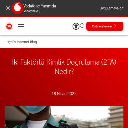
Vodafone Yanımda
Uygulamaya git
Vodafone A.Ş.
Online işlemler
Ev İnternet Blog
İki Faktörlü Kimlik Doğrulama (2FA)
Nedir?
18 Nisan 2025