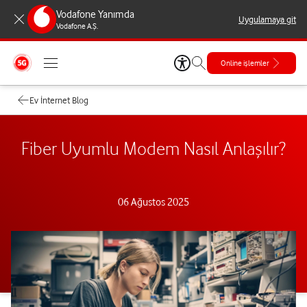
Vodafone Yanımda
Uygulamaya git
Vodafone A.Ş.
Online işlemler
Ev İnternet Blog
Fiber Uyumlu Modem Nasıl Anlaşılır?
06 Ağustos 2025