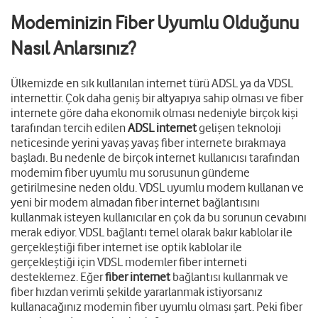
Modeminizin Fiber Uyumlu Olduğunu
Nasıl Anlarsınız?
Ülkemizde en sık kullanılan internet türü ADSL ya da VDSL
internettir. Çok daha geniş bir altyapıya sahip olması ve fiber
internete göre daha ekonomik olması nedeniyle birçok kişi
tarafından tercih edilen
ADSL internet
gelişen teknoloji
neticesinde yerini yavaş yavaş fiber internete bırakmaya
başladı. Bu nedenle de birçok internet kullanıcısı tarafından
modemim fiber uyumlu mu sorusunun gündeme
getirilmesine neden oldu. VDSL uyumlu modem kullanan ve
yeni bir modem almadan fiber internet bağlantısını
kullanmak isteyen kullanıcılar en çok da bu sorunun cevabını
merak ediyor. VDSL bağlantı temel olarak bakır kablolar ile
gerçekleştiği fiber internet ise optik kablolar ile
gerçekleştiği için VDSL modemler fiber interneti
desteklemez. Eğer
fiber internet
bağlantısı kullanmak ve
fiber hızdan verimli şekilde yararlanmak istiyorsanız
kullanacağınız modemin fiber uyumlu olması şart. Peki fiber