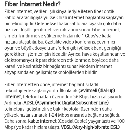
Fiber İnternet Nedir?
Fiber internet, verileri ışık sinyalleriyle ileten fiber optik
kablolar aracılığıyla yüksek hızlı internet bağlantısı sağlayan
bir teknolojidir. Geleneksel bakır kablolara kıyasla çok daha
hızlı ve düşük gecikmeli veri aktarımı sunar. Fiber internet,
simetrik indirme ve yükleme hızları ile 1 Gbps'ye kadar
hızlara ulaşabilir. Bu, özellikle video konferans, çevrimiçi
oyun ve büyük dosya transferleri gibi yüksek bant genişliği
gerektiren işlemler için idealdir. Ayrıca, hava koşullarından ve
elektromanyetik parazitlerden etkilenmez, böylece daha
kararlı ve kesintisiz bir bağlantı sunar. Modern internet
altyapısında en gelişmiş teknolojilerden biridir.
Fiber internetten önce, internet bağlantısı farklı
teknolojilerle sağlanıyordu. İlk olarak
çevirmeli (dial-up)
internet
, telefon hatları üzerinden 56 Kbps hızla çalışıyordu.
Ardından
ADSL (Asymmetric Digital Subscriber Line)
teknolojisi geliştirildi ve bakır kablolar üzerinden daha
yüksek hızlar sunarak 1-24 Mbps arasında bağlantı sağladı.
Daha sonra,
kablo internet
(Coaxial Cable) yaygınlaştı ve 100
Mbps’ye kadar hızlara ulaştı.
VDSL (Very-high-bit-rate DSL)