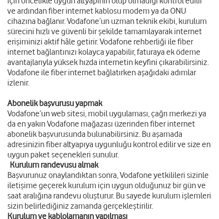
için öncelikle uygun altyapının olup olmadığı kontrol edilir
ve ardından fiber internet kablosu modem ya da ONU
cihazına bağlanır. Vodafone’un uzman teknik ekibi, kurulum
sürecini hızlı ve güvenli bir şekilde tamamlayarak internet
erişiminizi aktif hâle getirir. Vodafone rehberliği ile fiber
internet bağlantınızı kolayca yapabilir, faturaya ek ödeme
avantajlarıyla yüksek hızda internetin keyfini çıkarabilirsiniz.
Vodafone ile fiber internet bağlatırken aşağıdaki adımlar
izlenir.
Abonelik başvurusu yapmak
Vodafone’un web sitesi, mobil uygulaması, çağrı merkezi ya
da en yakın Vodafone mağazası üzerinden fiber internet
abonelik başvurusunda bulunabilirsiniz. Bu aşamada
adresinizin fiber altyapıya uygunluğu kontrol edilir ve size en
uygun paket seçenekleri sunulur.
Kurulum randevusu almak
Başvurunuz onaylandıktan sonra, Vodafone yetkilileri sizinle
iletişime geçerek kurulum için uygun olduğunuz bir gün ve
saat aralığına randevu oluşturur. Bu sayede kurulum işlemleri
sizin belirlediğiniz zamanda gerçekleştirilir.
Kurulum ve kablolamanın yapılması