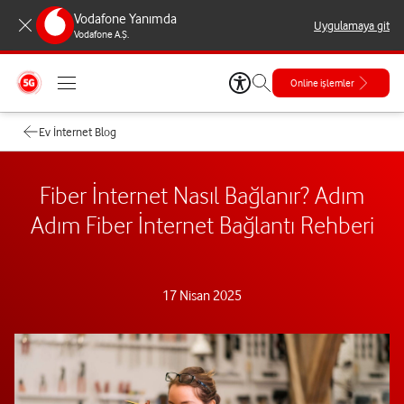
Vodafone Yanımda
Uygulamaya git
Vodafone A.Ş.
Online işlemler
Ev İnternet Blog
Fiber İnternet Nasıl Bağlanır? Adım
Adım Fiber İnternet Bağlantı Rehberi
17 Nisan 2025