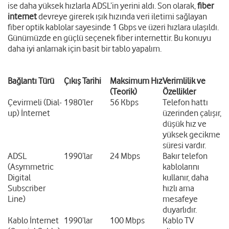
ise daha yüksek hızlarla ADSL’in yerini aldı. Son olarak,
fiber
internet
devreye girerek ışık hızında veri iletimi sağlayan
fiber optik kablolar sayesinde 1 Gbps ve üzeri hızlara ulaşıldı.
Günümüzde en güçlü seçenek fiber internettir. Bu konuyu
daha iyi anlamak için basit bir tablo yapalım.
Bağlantı Türü
Çıkış Tarihi
Maksimum Hız
Verimlilik ve
(Teorik)
Özellikler
Çevirmeli (Dial-
1980’ler
56 Kbps
Telefon hattı
up) İnternet
üzerinden çalışır,
düşük hız ve
yüksek gecikme
süresi vardır.
ADSL
1990’lar
24 Mbps
Bakır telefon
(Asymmetric
kablolarını
Digital
kullanır, daha
Subscriber
hızlı ama
Line)
mesafeye
duyarlıdır.
Kablo İnternet
1990’lar
100 Mbps
Kablo TV