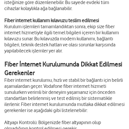
isteğinize göre düzenlenebilir. Bu sayede evdeki tüm
cihazlar kolaylıkla ağa bağlanabilir.
Fiber internet kullanım kılavuzu teslim edilmesi
Kurulum işlemleri tamamlandıktan sonra, ekip size fiber
internet hizmetiyle ilgili temel bilgileri içeren bir kullanım
kılavuzu sunar. Bu kılavuzda modem kullanımı, bağlantı
bilgileri, teknik destek hatları ve olası sorunlar karşısında
yapılabilecek işlemler yer alır.
Fiber İnternet Kurulumunda Dikkat Edilmesi
Gerekenler
Fiber internet kurulumu, hızlı ve stabil bir bağlantı için belirli
aşamalardan geçer. Vodafone fiber internet hizmeti
sunulurken verimli bir deneyim yaşamanız için önceden
standartları belirlenmiş ve test edilmiş bir sistematikle
ilerlenir. Fiber internet kurulumunda mutlaka dikkat edilmesi
gerekenler ise aşağıdaki gibi listelenebilir:
Altyapı Kontrolü: Bölgenizde fiber altyapının olup
olmadığının kontrol edilmesi gerekir.