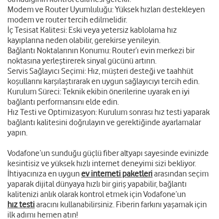
Modem ve Router Uyumluluğu: Yüksek hızları destekleyen
modem ve router tercih edilmelidir.
İç Tesisat Kalitesi: Eski veya yetersiz kablolama hız
kayıplarına neden olabilir, gerekirse yenileyin.
Bağlantı Noktalarının Konumu: Router’ı evin merkezi bir
noktasına yerleştirerek sinyal gücünü artırın.
Servis Sağlayıcı Seçimi: Hız, müşteri desteği ve taahhüt
koşullarını karşılaştırarak en uygun sağlayıcıyı tercih edin.
Kurulum Süreci: Teknik ekibin önerilerine uyarak en iyi
bağlantı performansını elde edin.
Hız Testi ve Optimizasyon: Kurulum sonrası hız testi yaparak
bağlantı kalitesini doğrulayın ve gerektiğinde ayarlamalar
yapın.
Vodafone’un sunduğu güçlü fiber altyapı sayesinde evinizde
kesintisiz ve yüksek hızlı internet deneyimi sizi bekliyor.
İhtiyacınıza en uygun
ev interneti paketleri
arasından seçim
yaparak dijital dünyaya hızlı bir giriş yapabilir, bağlantı
kalitenizi anlık olarak kontrol etmek için Vodafone’un
hız testi
aracını kullanabilirsiniz. Fiberin farkını yaşamak için
ilk adımı hemen atın!