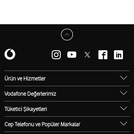
Ürün ve Hizmetler
Yanımda Uygulaması
Vodafone Değerlerimiz
Vodafone 4.5G
Sosyal Destek
Ürünler
Tüketici Şikayetleri
Erişilebilir Mağazalar
Toptan
Şikayet Talebi Oluşturma/Takibi
E-Atık Geri Dönüşümü
Cep Telefonu ve Popüler Markalar
TOBi
Borç Alacak Sorgulama
Sürdürülebilirlik
iPhone 17