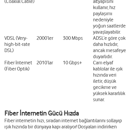
(Coaxial Cable)
altyapısını
kullanır, hız
paylaşımı
nedeniyle
yoğun saatlerde
yavaşlayabilir.
VDSL (Very-
2000’ler
300 Mbps
ADSL’e göre çok
high-bit-rate
daha hızlıdır,
DSL)
ancak mesafeye
duyarlıdır.
Fiber İnternet
2010’lar
10 Gbps+
Cam elyaf
(Fiber Optik)
kablolar ile ışık
hızında veri
iletir, düşük
gecikme ve
yüksek kararlılık
sunar.
Fiber İnternetin Gücü Hızda
Fiber internetin hızı, sıradan internet bağlantılarını sollayıp
ışık hızında bir dünyaya kapı aralıyor! Dosyaları indirirken