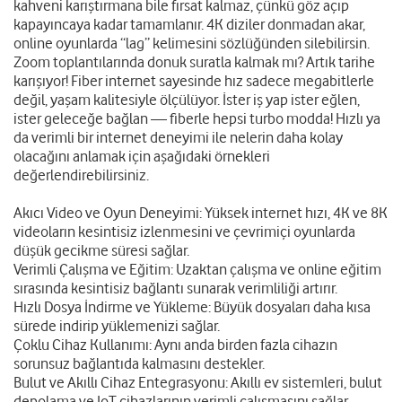
kahveni karıştırmana bile fırsat kalmaz, çünkü göz açıp
kapayıncaya kadar tamamlanır. 4K diziler donmadan akar,
online oyunlarda “lag” kelimesini sözlüğünden silebilirsin.
Zoom toplantılarında donuk suratla kalmak mı? Artık tarihe
karışıyor! Fiber internet sayesinde hız sadece megabitlerle
değil, yaşam kalitesiyle ölçülüyor. İster iş yap ister eğlen,
ister geleceğe bağlan — fiberle hepsi turbo modda! Hızlı ya
da verimli bir internet deneyimi ile nelerin daha kolay
olacağını anlamak için aşağıdaki örnekleri
değerlendirebilirsiniz.
Akıcı Video ve Oyun Deneyimi: Yüksek internet hızı, 4K ve 8K
videoların kesintisiz izlenmesini ve çevrimiçi oyunlarda
düşük gecikme süresi sağlar.
Verimli Çalışma ve Eğitim: Uzaktan çalışma ve online eğitim
sırasında kesintisiz bağlantı sunarak verimliliği artırır.
Hızlı Dosya İndirme ve Yükleme: Büyük dosyaları daha kısa
sürede indirip yüklemenizi sağlar.
Çoklu Cihaz Kullanımı: Aynı anda birden fazla cihazın
sorunsuz bağlantıda kalmasını destekler.
Bulut ve Akıllı Cihaz Entegrasyonu: Akıllı ev sistemleri, bulut
depolama ve IoT cihazlarının verimli çalışmasını sağlar.