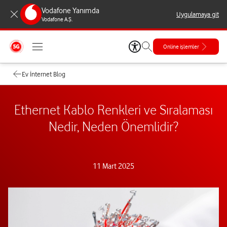
Vodafone Yanımda
Uygulamaya git
Vodafone A.Ş.
Online işlemler
Ev İnternet Blog
Ethernet Kablo Renkleri ve Sıralaması
Nedir, Neden Önemlidir?
11 Mart 2025