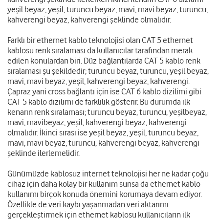
yeşil beyaz, yeşil, turuncu beyaz, mavi, mavi beyaz, turuncu,
kahverengi beyaz, kahverengi şeklinde olmalıdır.
Farklı bir ethernet kablo teknolojisi olan CAT 5 ethernet
kablosu renk sıralaması da kullanıcılar tarafından merak
edilen konulardan biri. Düz bağlantılarda CAT 5 kablo renk
sıralaması şu şekildedir; turuncu beyaz, turuncu, yeşil beyaz,
mavi, mavi beyaz, yeşil, kahverengi beyaz, kahverengi.
Çapraz yani cross bağlantı için ise CAT 6 kablo dizilimi gibi
CAT 5 kablo dizilimi de farklılık gösterir. Bu durumda ilk
kenarın renk sıralaması; turuncu beyaz, turuncu, yeşilbeyaz,
mavi, mavibeyaz, yeşil, kahverengi beyaz, kahverengi
olmalıdır. İkinci sırası ise yeşil beyaz, yeşil, turuncu beyaz,
mavi, mavi beyaz, turuncu, kahverengi beyaz, kahverengi
şeklinde ilerlemelidir.
Günümüzde kablosuz internet teknolojisi her ne kadar çoğu
cihaz için daha kolay bir kullanım sunsa da ethernet kablo
kullanımı birçok konuda önemini korumaya devam ediyor.
Özellikle de veri kaybı yaşanmadan veri aktarımı
gerçekleştirmek için ethernet kablosu kullanıcıların ilk