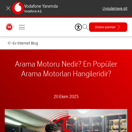
Vodafone Yanımda
Uygulamaya git
Vodafone A.Ş.
Online işlemler
Ev İnternet Blog
Arama Motoru Nedir? En Popüler
Arama Motorları Hangileridir?
20 Ekim 2025