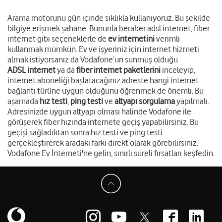
Arama motorunu gün içinde sıklıkla kullanıyoruz. Bu şekilde
bilgiye erişmek şahane. Bununla beraber adsl internet, fiber
internet gibi seçeneklerle de
ev internetini
verimli
kullanmak mümkün. Ev ve işyeriniz için internet hizmeti
almak istiyorsanız da Vodafone’un sunmuş olduğu
ADSL internet
ya da
fiber internet paketlerini
inceleyip,
internet aboneliği başlatacağınız adreste hangi internet
bağlantı türüne uygun olduğunu öğrenmek de önemli. Bu
aşamada
hız testi
,
ping testi
ve
altyapı sorgulama
yapılmalı.
Adresinizde uygun altyapı olması halinde Vodafone ile
görüşerek fiber hızında internete geçiş yapabilirsiniz. Bu
geçişi sağladıktan sonra hız testi ve ping testi
gerçekleştirerek aradaki farkı direkt olarak görebilirsiniz.
Vodafone Ev İnterneti'ne gelin, sınırlı süreli fırsatları keşfedin.