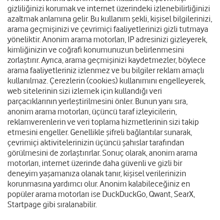
gizliliğinizi korumak ve internet üzerindeki izlenebilirliğinizi
azaltmak anlamına gelir. Bu kullanım şekli, kişisel bilgilerinizi,
arama geçmişinizi ve çevrimiçi faaliyetlerinizi gizli tutmaya
yöneliktir. Anonim arama motorları, IP adresinizi gizleyerek,
kimliğinizin ve coğrafi konumunuzun belirlenmesini
zorlaştırır. Ayrıca, arama geçmişinizi kaydetmezler, böylece
arama faaliyetleriniz izlenmez ve bu bilgiler reklam amaçlı
kullanılmaz. Çerezlerin (cookies) kullanımını engelleyerek,
web sitelerinin sizi izlemek için kullandığı veri
parçacıklarının yerleştirilmesini önler. Bunun yanı sıra,
anonim arama motorları, üçüncü taraf izleyicilerin,
reklamverenlerin ve veri toplama hizmetlerinin sizi takip
etmesini engeller. Genellikle şifreli bağlantılar sunarak,
çevrimiçi aktivitelerinizin üçüncü şahıslar tarafından
görülmesini de zorlaştırırlar. Sonuç olarak, anonim arama
motorları, internet üzerinde daha güvenli ve gizli bir
deneyim yaşamanıza olanak tanır, kişisel verilerinizin
korunmasına yardımcı olur. Anonim kalabileceğiniz en
popüler arama motorları ise DuckDuckGo, Qwant, SearX,
Startpage gibi sıralanabilir.