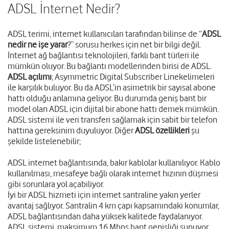
ADSL İnternet Nedir?
ADSL terimi, internet kullanıcıları tarafından bilinse de “
ADSL
nedir ne işe yarar
?” sorusu herkes için net bir bilgi değil.
İnternet ağ bağlantısı teknolojileri, farklı bant türleri ile
mümkün oluyor. Bu bağlantı modellerinden birisi de ADSL.
ADSL açılımı
; Asymmetric Digital Subscriber Line
kelimeleri
ile karşılık buluyor. Bu da ADSL’in asimetrik bir sayısal abone
hattı olduğu anlamına geliyor. Bu durumda geniş bant bir
model olan ADSL için dijital bir abone hattı demek mümkün.
ADSL sistemi ile veri transferi sağlamak için sabit bir telefon
hattına gereksinim duyuluyor. Diğer
ADSL özellikleri
şu
şekilde listelenebilir;
ADSL internet bağlantısında, bakır kablolar kullanılıyor. Kablo
kullanılması, mesafeye bağlı olarak internet hızının düşmesi
gibi sorunlara yol açabiliyor.
İyi bir ADSL hizmeti için internet santraline yakın yerler
avantaj sağlıyor. Santralin 4 km çapı kapsamındaki konumlar,
ADSL bağlantısından daha yüksek kalitede faydalanıyor.
ADSL sistemi, maksimum 16 Mbps bant genişliği sunuyor.