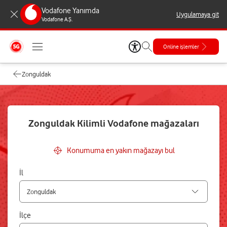
Vodafone Yanımda
Uygulamaya git
Vodafone A.Ş.
Online işlemler
Zonguldak
Zonguldak Kilimli Vodafone mağazaları
Konumuma en yakın mağazayı bul
İl
İlçe