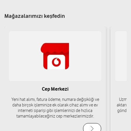
Mağazalarımızı keşfedin
Ceren Derin – Finans Telekom
Merkez Mah. Atatürk Cad. No:38 Kilimli/Zonguldak
Yol tarifi al
03722655858
Cep Merkezi
Yeni hat alımı, fatura ödeme, numara değişikliği ve
Uzman 
daha birçok işleminize ek olarak cihaz alımı ve ev
aktarımı
interneti siparişi gibi işlemlerinizi de hızlıca
gönderi
tamamlayabileceğiniz cep merkezlerimizdir.