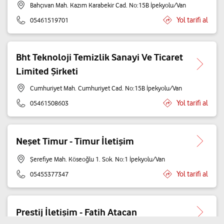
Bahçıvan Mah. Kazım Karabekir Cad. No:15B İpekyolu/Van
Yol tarifi al
05461519701
Bht Teknoloji Temizlik Sanayi Ve Ticaret
Limited Şirketi
Cumhuriyet Mah. Cumhuriyet Cad. No:15B İpekyolu/Van
Yol tarifi al
05461508603
Neşet Timur - Timur İletişim
Şerefiye Mah. Köseoğlu 1. Sok. No:1 İpekyolu/Van
Yol tarifi al
05455377347
Prestij İletişim - Fatih Atacan