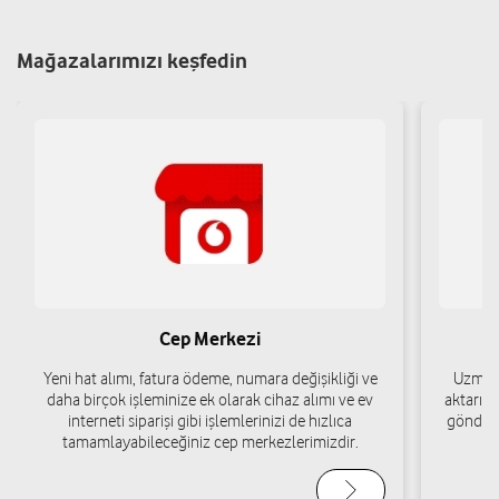
Cevdet Paşa Mah. 2636 Çelebi Sok. No: 46 İpekyolu/Van
Yol tarifi al
05454356565
Mağazalarımızı keşfedin
Mobil İletişim - Eşref Olcay
Vali Mithat Bey Mah. Sarı Murat Sok. No: 3 İpekyolu/Van
Yol tarifi al
05359246169
Bht Teknoloji Temizlik Sanayi Ve Ticaret
Limited Şirketi
Cep Merkezi
Şerefiye Mah. Cumhuriyet Bulv. Van Mall No:63/2 İpekyolu/Van
Yeni hat alımı, fatura ödeme, numara değişikliği ve
Uzman 
Yol tarifi al
05421294991
daha birçok işleminize ek olarak cihaz alımı ve ev
aktarımı
interneti siparişi gibi işlemlerinizi de hızlıca
gönderi
tamamlayabileceğiniz cep merkezlerimizdir.
Aslan Bey Telekomünikasyon