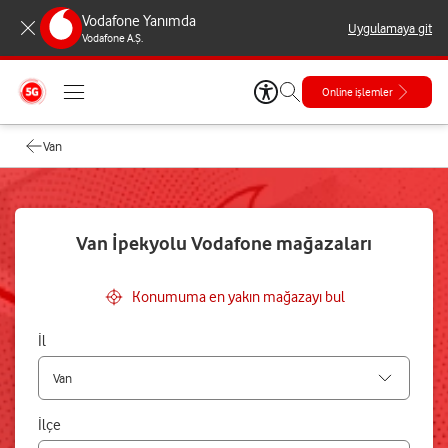
Vodafone Yanımda
Uygulamaya git
Vodafone A.Ş.
Online işlemler
Van
Van İpekyolu Vodafone mağazaları
Konumuma en yakın mağazayı bul
İl
İlçe