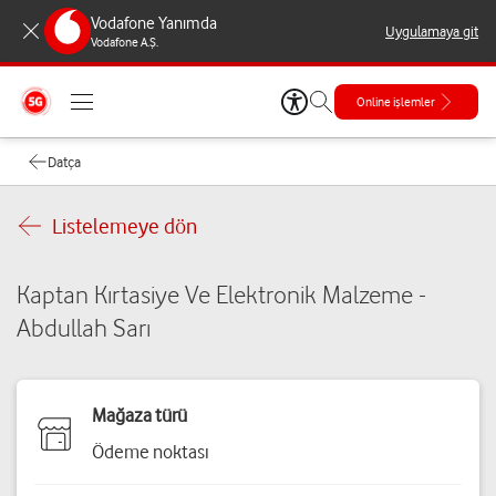
Vodafone Yanımda
Uygulamaya git
Vodafone A.Ş.
Online işlemler
Datça
Listelemeye dön
Kaptan Kırtasiye Ve Elektronik Malzeme -
Abdullah Sarı
Mağaza türü
Ödeme noktası