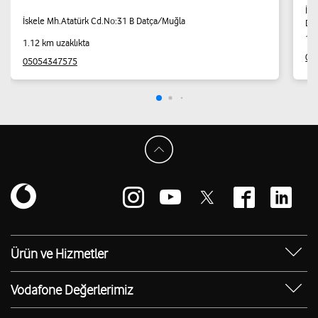
İsk
İskele Mh.Atatürk Cd.No:31 B Datça/Muğla
Da
1.1
1.12 km uzaklıkta
05
05054347575
Ürün ve Hizmetler
Yanımda Uygulaması
Vodafone Değerlerimiz
Vodafone 4.5G
Sosyal Destek
Ürünler