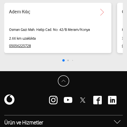
Adem Kılıç
GA
Osman Gazi Mah. Hatip Cad. No: 42/B Meram/Konya
Ha
2.66 km uzaklıkta
3.4
05056225728
05
Ürün ve Hizmetler