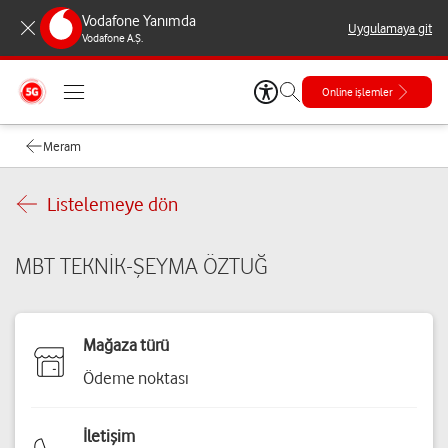
Vodafone Yanımda
Uygulamaya git
Vodafone A.Ş.
Online işlemler
Meram
Listelemeye dön
MBT TEKNİK-ŞEYMA ÖZTUĞ
Mağaza türü
Ödeme noktası
İletişim