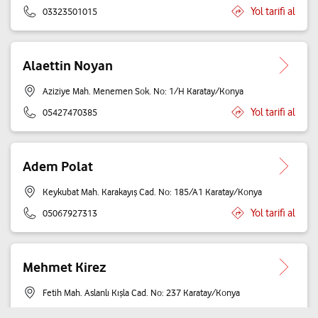
Yol tarifi al
03323501015
Alaettin Noyan
Aziziye Mah. Menemen Sok. No: 1/H Karatay/Konya
Yol tarifi al
05427470385
Adem Polat
Keykubat Mah. Karakayış Cad. No: 185/A1 Karatay/Konya
Yol tarifi al
05067927313
Mehmet Kirez
Fetih Mah. Aslanlı Kışla Cad. No: 237 Karatay/Konya
Yol tarifi al
05445439595