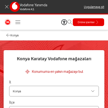
Vodafone Yanımda
Uygulamaya git
Vodafone A.Ş.
Online işlemler
Konya
Konya Karatay Vodafone mağazaları
Konumuma en yakın mağazayı bul
İl
İlçe