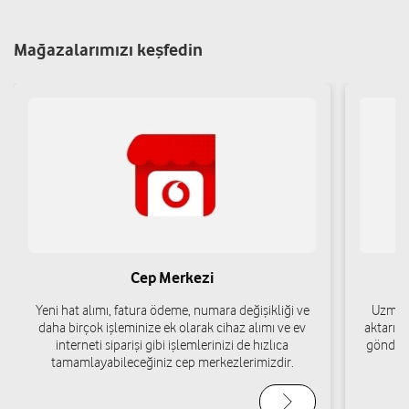
Mağazalarımızı keşfedin
Mustafa Bademci
Çataltömek Mah. Küçük Kumköprü Cad. No: 275/1
Karatay/Konya
Yol tarifi al
05334996984
Muhammet Uğur
Fetih Mah. Karşehir Cad. Karşehir Avm No: 12/B Karatay/Konya
Yol tarifi al
05444459595
Cep Merkezi
Yeni hat alımı, fatura ödeme, numara değişikliği ve
Uzman 
daha birçok işleminize ek olarak cihaz alımı ve ev
aktarımı
İkra İletişim-Muhammet Yüksektepe
interneti siparişi gibi işlemlerinizi de hızlıca
gönderi
tamamlayabileceğiniz cep merkezlerimizdir.
Doğuş Mh.Cemil Çiçek Cd.No:15 C Karatay/Konya
Yol tarifi al
05343666669