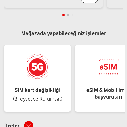
NAİM GÖK
ULUÇINAR MAH. SAMİ OYTUN CAD. NO:40 İÇ KAPI NO:1
Arsuz/Hatay
Mağazada yapabileceğiniz işlemler
Yol tarifi al
05374960707
SIM kart değişikliği
eSIM & Mobil im
başvuruları
(Bireysel ve Kurumsal)
İlçeler