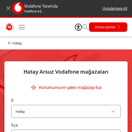
Vodafone Yanımda
Uygulamaya git
Vodafone A.Ş.
Online işlemler
Hatay
Hatay Arsuz Vodafone mağazaları
Konumuma en yakın mağazayı bul
İl
İlçe