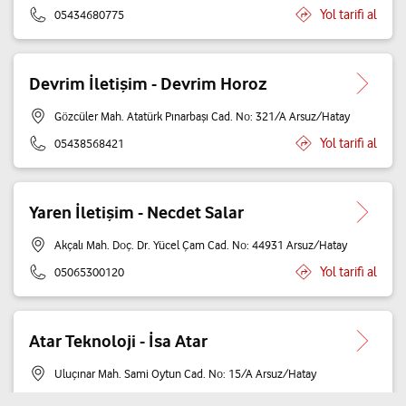
Yol tarifi al
05434680775
Devrim İletişim - Devrim Horoz
Gözcüler Mah. Atatürk Pınarbaşı Cad. No: 321/A Arsuz/Hatay
Yol tarifi al
05438568421
Yaren İletişim - Necdet Salar
Akçalı Mah. Doç. Dr. Yücel Çam Cad. No: 44931 Arsuz/Hatay
Yol tarifi al
05065300120
Atar Teknoloji - İsa Atar
Uluçınar Mah. Sami Oytun Cad. No: 15/A Arsuz/Hatay
Yol tarifi al
05392163137