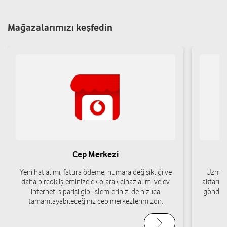
Mağazalarımızı keşfedin
Oğuz İnternt Kafe - Oğuz Kuzu
Karaağaç Mah. Yayla İnönü Cad. No: 3 Arsuz/Hatay
Yol tarifi al
05436898737
Murat İletişim - Murat Karpuz
Gözcüler Mah. 45. Sok. No: 2 Arsuz/Hatay
Yol tarifi al
05074686848
Cep Merkezi
Yeni hat alımı, fatura ödeme, numara değişikliği ve
Uzman 
Necmettin Saruz
daha birçok işleminize ek olarak cihaz alımı ve ev
aktarımı
interneti siparişi gibi işlemlerinizi de hızlıca
gönderi
Karaağaç Mah. Asri Cad. No:36A Arsuz/Hatay
tamamlayabileceğiniz cep merkezlerimizdir.
Yol tarifi al
05374750233