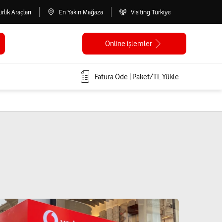
lirlik Araçları
En Yakın Mağaza
Visiting Türkiye
Online işlemler
Fatura Öde | Paket/TL Yükle