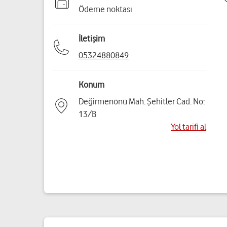
Ödeme noktası
İletişim
05324880849
Konum
Değirmenönü Mah. Şehitler Cad. No:
13/B
Yol tarifi al