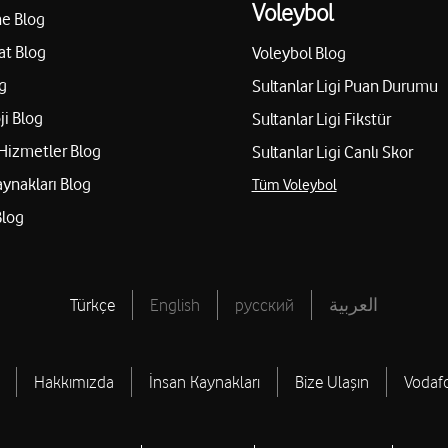
Voleybol
e Blog
at Blog
Voleybol Blog
g
Sultanlar Ligi Puan Durumu
ji Blog
Sultanlar Ligi Fikstür
Hizmetler Blog
Sultanlar Ligi Canlı Skor
aynakları Blog
Tüm Voleybol
Blog
Türkçe
English
русский
العربية
Hakkımızda
İnsan Kaynakları
Bize Ulaşın
Vodaf