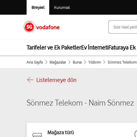
Bireysel
Kurumsal
Tarifeler ve Ek Paketler
Ev İnterneti
Faturaya Ek 
Ana Sayfa
Mağazalar
Bursa
Yıldırım
Sönmez Telekom
Listelemeye dön
Sönmez Telekom - Naim Sönmez
Mağaza türü