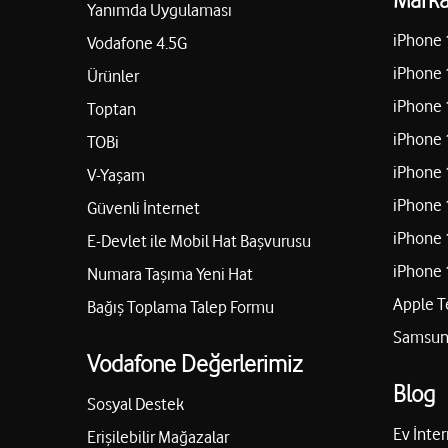
Yanımda Uygulaması
iPhone 
Vodafone 4.5G
iPhone 
Ürünler
iPhone 
Toptan
iPhone 
TOBi
iPhone 
V-Yaşam
iPhone 
Güvenli İnternet
iPhone 
E-Devlet ile Mobil Hat Başvurusu
iPhone 
Numara Taşıma Yeni Hat
Apple T
Bağış Toplama Talep Formu
Samsung
Vodafone Değerlerimiz
Blog
Sosyal Destek
Ev İnter
Erişilebilir Mağazalar