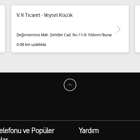
V. K Ticaret - Veysel Küçük
Değirmenönü Mah. Şehitler Cad. No:11/A Yıldırım/Bursa
0.08 km uzaklıkta
elefonu ve Popüler
Yardım
lar