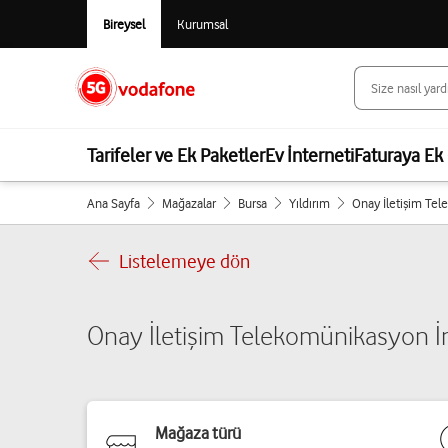
Bireysel
Kurumsal
Tarifeler ve Ek Paketler
Ev İnterneti
Faturaya Ek 
Ana Sayfa
Mağazalar
Bursa
Yıldırım
Onay İletişim Tele
Listelemeye dön
Onay İletişim Telekomünikasyon İnş. 
Mağaza türü