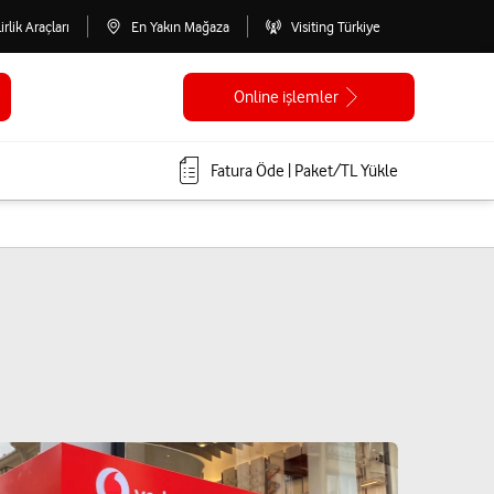
lirlik Araçları
En Yakın Mağaza
Visiting Türkiye
Online işlemler
Fatura Öde | Paket/TL Yükle