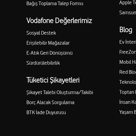
Apple T
Bağış Toplama Talep Formu
Samsung
Vodafone Değerlerimiz
Blog
Sosyal Destek
Ev İnter
Erişilebilir Mağazalar
FreeZon
E-Atık Geri Dönüşümü
Mobil H
Sürdürülebilirlik
Red Blo
Tüketici Şikayetleri
Teknolo
Toptan 
Şikayet Talebi Oluşturma/Takibi
İnsan K
Borç Alacak Sorgulama
Yaşam 
BTK İade Duyurusu